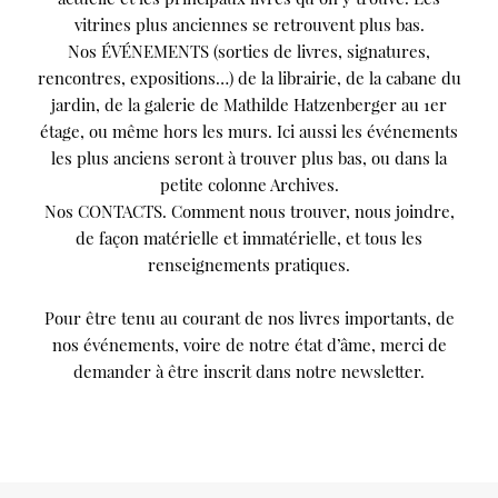
vous
vitrines plus anciennes se retrouvent plus bas.
offrir
Nos ÉVÉNEMENTS (sorties de livres, signatures,
un
rencontres, expositions…) de la librairie, de la cabane du
service
jardin, de la galerie de Mathilde Hatzenberger au 1er
le
étage, ou même hors les murs. Ici aussi les événements
plus
les plus anciens seront à trouver plus bas, ou dans la
personnalisé.
petite colonne Archives.
En
Nos CONTACTS. Comment nous trouver, nous joindre,
savoir
de façon matérielle et immatérielle, et tous les
plus
renseignements pratiques.
sur
notre
Pour être tenu au courant de nos livres importants, de
page
nos événements, voire de notre état d’âme, merci de
de
demander à être inscrit dans notre newsletter.
confidentialité
.
ACCEPTER
TOUS
LES
COOKIES