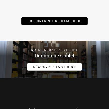
et
toujours
rendre
notre
EXPLORER NOTRE CATALOGUE
site
plus
pratique
pour
tout
NOTRE DERNIÈRE VITRINE
Dominique Goblet
le
monde.
DÉCOUVREZ LA VITRINE
SAUVEGARDER
MON
CHOIX
tour