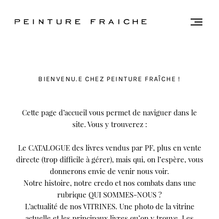
Valider
Togg
men
tous
les
cookies
BIENVENU.E CHEZ PEINTURE FRAÎCHE !
Ce
Cette page d’accueil vous permet de naviguer dans le
site
site. Vous y trouverez :
utilise
des
Le CATALOGUE des livres vendus par PF, plus en vente
cookies
directe (trop difficile à gérer), mais qui, on l’espère, vous
pour
donnerons envie de venir nous voir.
améliorer
Notre histoire, notre credo et nos combats dans une
votre
rubrique QUI SOMMES-NOUS ?
expérience
L’actualité de nos VITRINES. Une photo de la vitrine
et
actuelle et les principaux livres qu’on y trouve. Les