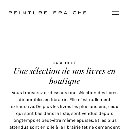
Valider
Togg
men
tous
les
cookies
Ce
CATALOGUE
Une sélection de nos livres en
site
utilise
boutique
des
cookies
Vous trouverez ci-dessous une sélection des livres
pour
disponibles en librairie. Elle n’est nullement
améliorer
exhaustive. De plus les livres les plus anciens, ceux
votre
qui sont bas dans la liste, sont vendus depuis
expérience
longtemps et peut-être même épuisés. Et les plus
et
attendus sont en pile à la librairie (et ne demandent