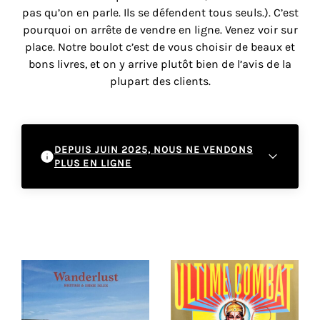
vous
pas qu’on en parle. Ils se défendent tous seuls.). C’est
offrir
pourquoi on arrête de vendre en ligne. Venez voir sur
un
place. Notre boulot c’est de vous choisir de beaux et
service
bons livres, et on y arrive plutôt bien de l’avis de la
le
plupart des clients.
plus
personnalisé.
En
savoir
DEPUIS JUIN 2025, NOUS NE VENDONS
plus
PLUS EN LIGNE
sur
notre
À partir de juin 2025, nous cessons les ventes
page
en ligne pour nous recentrer sur l'expérience
de
en boutique. Cette décision nous permet de
confidentialité
.
mieux vous accompagner dans vos
découvertes littéraires et artistiques au sein
de notre espace physique. Nous vous
ACCEPTER
TOUS
invitons à venir découvrir nos sélections
LES
COOKIES
directement à la galerie, où vous pourrez