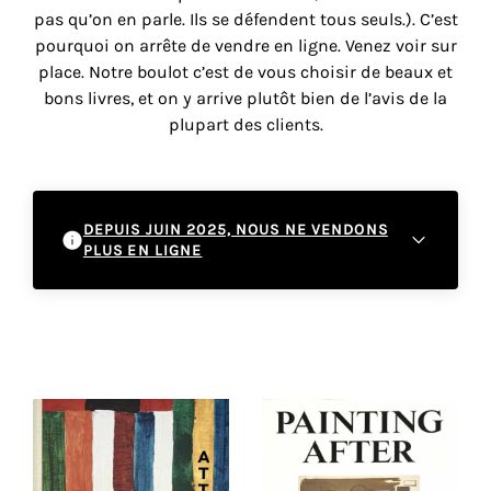
vous
pas qu’on en parle. Ils se défendent tous seuls.). C’est
offrir
pourquoi on arrête de vendre en ligne. Venez voir sur
un
place. Notre boulot c’est de vous choisir de beaux et
service
bons livres, et on y arrive plutôt bien de l’avis de la
le
plupart des clients.
plus
personnalisé.
En
savoir
DEPUIS JUIN 2025, NOUS NE VENDONS
plus
PLUS EN LIGNE
sur
notre
À partir de juin 2025, nous cessons les ventes
page
en ligne pour nous recentrer sur l'expérience
de
en boutique. Cette décision nous permet de
confidentialité
.
mieux vous accompagner dans vos
découvertes littéraires et artistiques au sein
de notre espace physique. Nous vous
ACCEPTER
TOUS
invitons à venir découvrir nos sélections
LES
COOKIES
directement à la galerie, où vous pourrez