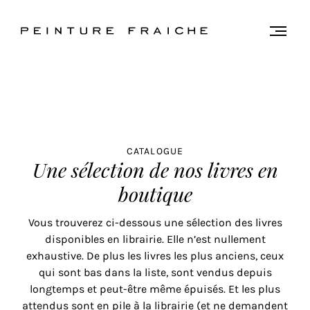
Valider
Togg
men
tous
les
cookies
Ce
CATALOGUE
Une sélection de nos livres en
site
utilise
boutique
des
cookies
Vous trouverez ci-dessous une sélection des livres
pour
disponibles en librairie. Elle n’est nullement
améliorer
exhaustive. De plus les livres les plus anciens, ceux
votre
qui sont bas dans la liste, sont vendus depuis
expérience
longtemps et peut-être même épuisés. Et les plus
et
attendus sont en pile à la librairie (et ne demandent