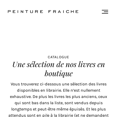
Valider
Togg
men
tous
les
cookies
Ce
CATALOGUE
Une sélection de nos livres en
site
utilise
boutique
des
cookies
Vous trouverez ci-dessous une sélection des livres
pour
disponibles en librairie. Elle n’est nullement
améliorer
exhaustive. De plus les livres les plus anciens, ceux
votre
qui sont bas dans la liste, sont vendus depuis
expérience
longtemps et peut-être même épuisés. Et les plus
et
attendus sont en pile à la librairie (et ne demandent