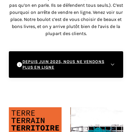
vous
pas qu’on en parle. Ils se défendent tous seuls.). C’est
offrir
pourquoi on arrête de vendre en ligne. Venez voir sur
un
place. Notre boulot c’est de vous choisir de beaux et
service
bons livres, et on y arrive plutôt bien de l’avis de la
le
plupart des clients.
plus
personnalisé.
En
savoir
DEPUIS JUIN 2025, NOUS NE VENDONS
plus
PLUS EN LIGNE
sur
notre
À partir de juin 2025, nous cessons les ventes
page
en ligne pour nous recentrer sur l'expérience
de
en boutique. Cette décision nous permet de
confidentialité
.
mieux vous accompagner dans vos
découvertes littéraires et artistiques au sein
de notre espace physique. Nous vous
ACCEPTER
TOUS
invitons à venir découvrir nos sélections
LES
COOKIES
directement à la galerie, où vous pourrez