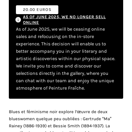
your
20.00 EUROS
own
AS OF JUNE 2025, WE NO LONGER SELL
ONLINE
choice
As of June 2025, we will be ceasing online
sales and refocusing on the in-store
Functional
experience. This decision will enable us to
cookies
better accompany you in your literary and
This
artistic discoveries within our physical space.
setting is
We invite you to come and discover our
mandatory
selections directly in the gallery, where you
and
cannot be
can chat with our team and enjoy the unique
disabled.
atmosphere of Peinture Fraîche.
These
cookies
Blues et féminisme noir explore l’œuvre de deux
are
blueswomen quelque peu oubliées : Gertrude “Ma”
necessary
r
Rainey (1886-1939) et Bessie Smith (1894-1937). La
for