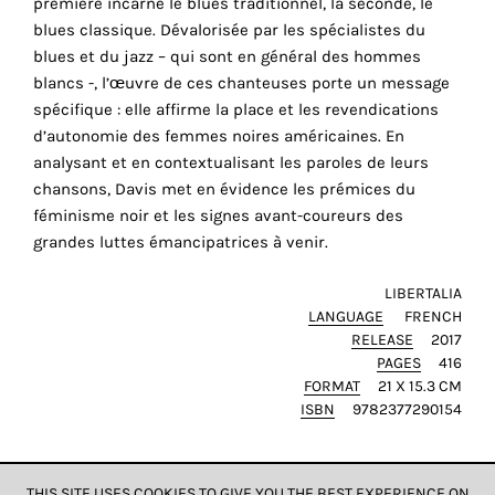
première incarne le blues traditionnel, la seconde, le
the
blues classique. Dévalorisée par les spécialistes du
proper
blues et du jazz – qui sont en général des hommes
functioning
blancs -, l’œuvre de ces chanteuses porte un message
of
spécifique : elle affirme la place et les revendications
our
d’autonomie des femmes noires américaines. En
website.
analysant et en contextualisant les paroles de leurs
By
chansons, Davis met en évidence les prémices du
continuing
féminisme noir et les signes avant-coureurs des
to
grandes luttes émancipatrices à venir.
use
the
LIBERTALIA
site,
LANGUAGE
FRENCH
you
RELEASE
2017
consent
PAGES
416
to
FORMAT
21 X 15.3 CM
the
ISBN
9782377290154
use
of
these
THIS SITE USES COOKIES TO GIVE YOU THE BEST EXPERIENCE ON