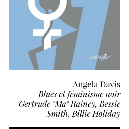
the
most
personalized
service.
Learn
more
about
our
page
de
confidentialité
.
Angela Davis
ACCEPTER
Blues et féminisme noir
ALL
LES
Gertrude "Ma" Rainey, Bessie
COOKIES
Smith, Billie Holiday
Make