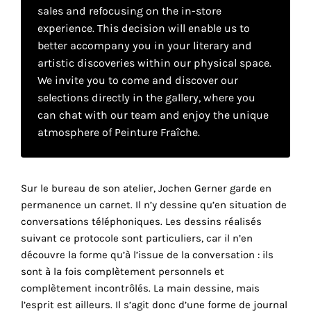
your
sales and refocusing on the in-store
experience. This decision will enable us to
own
better accompany you in your literary and
choice
artistic discoveries within our physical space.
We invite you to come and discover our
selections directly in the gallery, where you
Functional
can chat with our team and enjoy the unique
cookies
This
atmosphere of Peinture Fraîche.
setting is
mandatory
and
cannot be
Sur le bureau de son atelier, Jochen Gerner garde en
disabled.
permanence un carnet. Il n’y dessine qu’en situation de
conversations téléphoniques. Les dessins réalisés
These
suivant ce protocole sont particuliers, car il n’en
cookies
découvre la forme qu’à l’issue de la conversation : ils
are
sont à la fois complètement personnels et
necessary
complètement incontrôlés. La main dessine, mais
for
l’esprit est ailleurs. Il s’agit donc d’une forme de journal