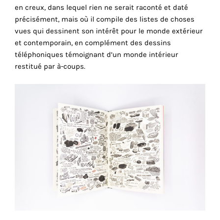
the
en creux, dans lequel rien ne serait raconté et daté
proper
précisément, mais où il compile des listes de choses
functioning
vues qui dessinent son intérêt pour le monde extérieur
of
et contemporain, en complément des dessins
our
téléphoniques témoignant d’un monde intérieur
website.
restitué par à-coups.
By
continuing
to
use
the
site,
you
consent
to
the
use
of
these