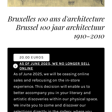
the
most
Bruxelles 100 ans d'architecture
personalized
service.
Brussel 100 jaar architectuur
Learn
1910-2010
more
about
our
page
20.00 EUROS
de
AS OF JUNE 2025, WE NO LONGER SELL
confidentialité
.
ONLINE
As of June 2025, we will be ceasing online
ACCEPTER
sales and refocusing on the in-store
ALL
LES
experience. This decision will enable us to
COOKIES
better accompany you in your literary and
artistic discoveries within our physical space.
We invite you to come and discover our
Make
selections directly in the gallery, where you