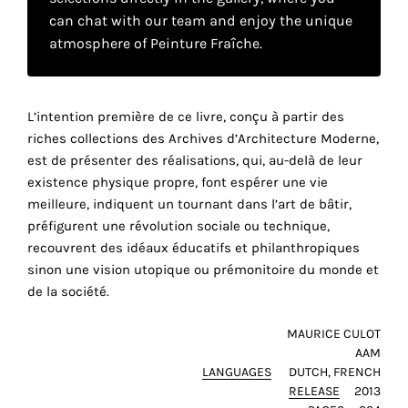
your
can chat with our team and enjoy the unique
atmosphere of Peinture Fraîche.
own
choice
L’intention première de ce livre, conçu à partir des
Functional
riches collections des Archives d’Architecture Moderne,
cookies
est de présenter des réalisations, qui, au-delà de leur
This
existence physique propre, font espérer une vie
r
setting is
meilleure, indiquent un tournant dans l’art de bâtir,
mandatory
préfigurent une révolution sociale ou technique,
and
cannot be
recouvrent des idéaux éducatifs et philanthropiques
disabled.
sinon une vision utopique ou prémonitoire du monde et
de la société.
These
cookies
MAURICE CULOT
are
AAM
LANGUAGES
DUTCH
FRENCH
necessary
RELEASE
2013
for