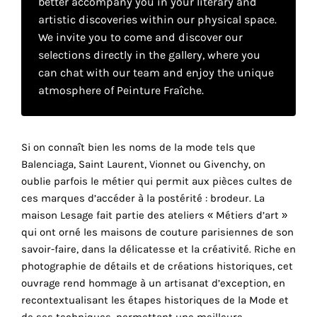
better accompany you in your literary and
your
artistic discoveries within our physical space.
own
We invite you to come and discover our
selections directly in the gallery, where you
choice
can chat with our team and enjoy the unique
atmosphere of Peinture Fraîche.
Functional
cookies
This
setting is
Si on connaît bien les noms de la mode tels que
mandatory
Balenciaga, Saint Laurent, Vionnet ou Givenchy, on
and
oublie parfois le métier qui permit aux pièces cultes de
cannot be
ces marques d’accéder à la postérité : brodeur. La
disabled.
r
maison Lesage fait partie des ateliers « Métiers d’art »
qui ont orné les maisons de couture parisiennes de son
These
savoir-faire, dans la délicatesse et la créativité. Riche en
cookies
photographie de détails et de créations historiques, cet
are
ouvrage rend hommage à un artisanat d’exception, en
necessary
recontextualisant les étapes historiques de la Mode et
for
de ses techniques, permettant une meilleure