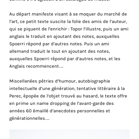
the
proper
Au départ manifeste visant à se moquer du marché de
functioning
l’art, ce petit texte suscite la folie des amis de l’auteur,
of
qui se piquent de l’enrichir : Topor l’illustre, puis un ami
our
anglais le traduit en ajoutant des notes, auxquelles
website.
Spoerri répond par d’autres notes. Puis un ami
By
allemand traduit le tout en ajoutant des notes,
continuing
auxquelles Spoerri répond par d’autres notes, et les
to
Anglais recommencent…
use
the
Miscellanées pétries d’humour, autobiographie
site,
intellectuelle d’une génération, tentative littéraire à la
you
Perec, épopée de l’objet trouvé au hasard, le texte offre
consent
en prime un name dropping de l’avant-garde des
to
années 60 émaillé d’anecdotes personnelles et
the
générationnelles…
use
of
these