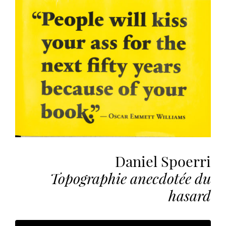
the
most
personalized
service.
Learn
more
about
our
page
de
confidentialité
.
Daniel Spoerri
ACCEPTER
ALL
LES
Topographie anecdotée du
COOKIES
hasard
Make