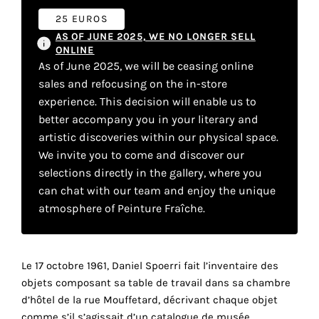
your
25 EUROS
own
AS OF JUNE 2025, WE NO LONGER SELL
ONLINE
choice
As of June 2025, we will be ceasing online
sales and refocusing on the in-store
experience. This decision will enable us to
Functional
cookies
better accompany you in your literary and
This
artistic discoveries within our physical space.
setting is
We invite you to come and discover our
mandatory
selections directly in the gallery, where you
and
can chat with our team and enjoy the unique
cannot be
disabled.
atmosphere of Peinture Fraîche.
These
cookies
Le 17 octobre 1961, Daniel Spoerri fait l’inventaire des
are
objets composant sa table de travail dans sa chambre
necessary
d’hôtel de la rue Mouffetard, décrivant chaque objet
for
comme s’il s’agissait d’un catalogue de musée.