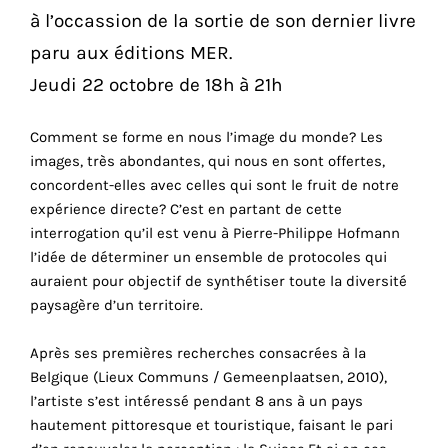
vous
à l’occassion de la sortie de son dernier livre
offrir
paru aux éditions MER.
un
service
Jeudi 22 octobre de 18h à 21h
le
plus
Comment se forme en nous l’image du monde? Les
personnalisé.
images, très abondantes, qui nous en sont offertes,
En
concordent-elles avec celles qui sont le fruit de notre
savoir
expérience directe? C’est en partant de cette
plus
interrogation qu’il est venu à Pierre-Philippe Hofmann
sur
l’idée de déterminer un ensemble de protocoles qui
notre
auraient pour objectif de synthétiser toute la diversité
page
paysagère d’un territoire.
de
confidentialité
.
Après ses premières recherches consacrées à la
Belgique (Lieux Communs / Gemeenplaatsen, 2010),
ACCEPTER
l’artiste s’est intéressé pendant 8 ans à un pays
TOUS
hautement pittoresque et touristique, faisant le pari
LES
COOKIES