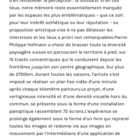
d’en renouveler la perception : la Suisse.Et si en ces
lieux, notre mémoire reste essentiellement marquée
par les espaces les plus emblématiques – que ce soit
Faire
pour leur intérêt esthétique ou leur réputation – sa
son
proposition artistique vise à ne pas délaisser les
interstices et les lieux a priori non remarquables.Pierre-
propre
Philippe Hofmann a choisi de brasser toute la diversité
paysagère suisse en parcourant le territoire à pied, sur
choix
10 tracés concentriques qui le conduisent depuis les
frontières jusqu’en son centre géographique. Sur plus
Cookies
de 2700km, durant toutes les saisons, l’artiste s’est
fonctionnels
imposé se réaliser un plan fixe vidéo d’une minute
Ce
après chaque kilomètre parcouru.Le projet, d’une
paramètre
vertigineuse intensité et d’une densité visuelle hors du
est
r
obligatoire
commun, se présente sous la forme d’une installation
et ne peut
panoptique rassemblant 72 écrans.L’expérience se
être
prolonge également sous la forme d’un livre qui reprend
désactivé.
toutes les images et redonne vie aux images en
mouvement par l’intermédiaire d’une application de
Ces