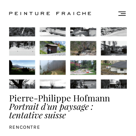
Valider
Togg
men
tous
les
cookies
Ce
site
utilise
des
Pierre-Philippe Hofmann
cookies
pour
Portrait d'un paysage :
améliorer
tentative suisse
votre
expérience
RENCONTRE
et