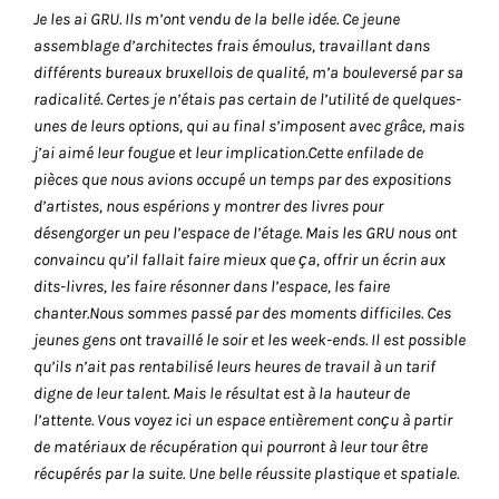
vous
Je les ai GRU. Ils m’ont vendu de la belle idée. Ce jeune
offrir
assemblage d’architectes frais émoulus, travaillant dans
un
différents bureaux bruxellois de qualité, m’a bouleversé par sa
service
radicalité. Certes je n’étais pas certain de l’utilité de quelques-
le
unes de leurs options, qui au final s’imposent avec grâce, mais
plus
j’ai aimé leur fougue et leur implication.Cette enfilade de
personnalisé.
pièces que nous avions occupé un temps par des expositions
En
d’artistes, nous espérions y montrer des livres pour
savoir
désengorger un peu l’espace de l’étage. Mais les GRU nous ont
plus
convaincu qu’il fallait faire mieux que ça, offrir un écrin aux
sur
dits-livres, les faire résonner dans l’espace, les faire
notre
chanter.Nous sommes passé par des moments difficiles. Ces
page
jeunes gens ont travaillé le soir et les week-ends. Il est possible
de
qu’ils n’ait pas rentabilisé leurs heures de travail à un tarif
confidentialité
.
digne de leur talent. Mais le résultat est à la hauteur de
l’attente. Vous voyez ici un espace entièrement conçu à partir
ACCEPTER
de matériaux de récupération qui pourront à leur tour être
TOUS
récupérés par la suite. Une belle réussite plastique et spatiale.
LES
COOKIES