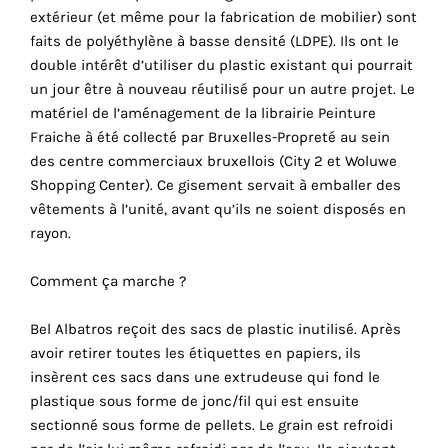
consentez
extérieur (et même pour la fabrication de mobilier) sont
à
faits de polyéthylène à basse densité (LDPE). Ils ont le
l'utilisation
double intérêt d’utiliser du plastic existant qui pourrait
de
un jour être à nouveau réutilisé pour un autre projet. Le
ces
matériel de l’aménagement de la librairie Peinture
cookies
r
Fraiche à été collecté par Bruxelles-Propreté au sein
techniques.
des centre commerciaux bruxellois (City 2 et Woluwe
Shopping Center). Ce gisement servait à emballer des
Cookies
vêtements à l’unité, avant qu’ils ne soient disposés en
analytiques
rayon.
Grâce
Comment ça marche ?
à
ces
Bel Albatros reçoit des sacs de plastic inutilisé. Après
cookies,
avoir retirer toutes les étiquettes en papiers, ils
nous
insèrent ces sacs dans une extrudeuse qui fond le
obtenons
plastique sous forme de jonc/fil qui est ensuite
un
sectionné sous forme de pellets. Le grain est refroidi
aperçu