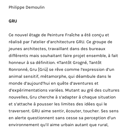
Philippe Demoulin
Faire
GRU
son
Ce nouvel étage de Peinture Fraîche a été conçu et
propre
réalisé par l’atelier d’architecture GRU. Ce groupe de
jeunes architectes, travaillant dans des bureaux
choix
différents mais souhaitant faire projet ensemble, à fait
honneur à sa définition. «Tantôt Grogné, Tantôt
Cookies
Ronronné, Gru [Grü] se rêve comme l’expression d’un
fonctionnels
animal sensitif, métamorphe, qui déambule dans le
Ce
monde d’aujourd’hui en quête d’aventures et
paramètre
d’expérimentations variées. Mutant au gré des cultures
est
obligatoire
nouvelles, Gru cherche à s’adapter à chaque situation
et ne peut
et s’attache à pousser les limites des idées qui le
être
traversent. GRU aime sentir, écouter, toucher. Ses sens
désactivé.
en alerte questionnent sans cesse sa perception d’un
environnement qu’il aime urbain autant que rural,
Ces