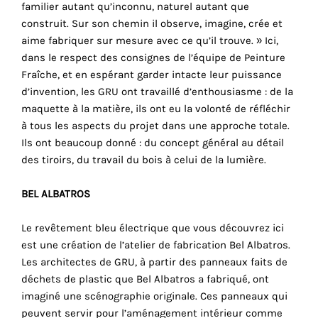
familier autant qu’inconnu, naturel autant que
cookies
construit. Sur son chemin il observe, imagine, crée et
sont
aime fabriquer sur mesure avec ce qu’il trouve. » Ici,
nécessaires
dans le respect des consignes de l’équipe de Peinture
pour
Fraîche, et en espérant garder intacte leur puissance
le
d’invention, les GRU ont travaillé d’enthousiasme : de la
bon
maquette à la matière, ils ont eu la volonté de réfléchir
fonctionnement
à tous les aspects du projet dans une approche totale.
de
Ils ont beaucoup donné : du concept général au détail
notre
des tiroirs, du travail du bois à celui de la lumière.
site
web.
BEL ALBATROS
En
continuant
Le revêtement bleu électrique que vous découvrez ici
à
est une création de l’atelier de fabrication Bel Albatros.
utiliser
Les architectes de GRU, à partir des panneaux faits de
le
déchets de plastic que Bel Albatros a fabriqué, ont
site,
imaginé une scénographie originale. Ces panneaux qui
vous
peuvent servir pour l’aménagement intérieur comme