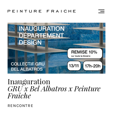
Valider
Togg
men
tous
les
cookies
Ce
site
utilise
des
Inauguration
cookies
pour
GRU x Bel Albatros x Peinture
améliorer
Fraîche
votre
expérience
RENCONTRE
et