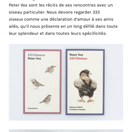
consentez
Peter Vos sont les récits de ses rencontres avec un
à
oiseau particulier. Nous devons regarder
333
l'utilisation
oiseaux
comme une déclaration d’amour à ses amis
de
ailés, qu’il nous présente en un long défilé dans toute
ces
leur splendeur et dans toutes leurs spécificités.
cookies
techniques.
Cookies
analytiques
Grâce
à
ces
cookies,
nous
obtenons
un
aperçu