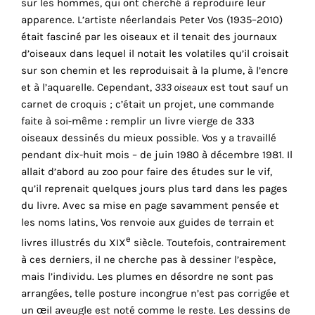
sur les hommes, qui ont cherché à reproduire leur
cookies
apparence. L’artiste néerlandais Peter Vos (1935–2010)
sont
était fasciné par les oiseaux et il tenait des journaux
nécessaires
d’oiseaux dans lequel il notait les volatiles qu’il croisait
pour
sur son chemin et les reproduisait à la plume, à l’encre
le
et à l’aquarelle. Cependant,
333 oiseaux
est tout sauf un
bon
carnet de croquis ; c’était un projet, une commande
fonctionnement
faite à soi-même : remplir un livre vierge de 333
de
oiseaux dessinés du mieux possible. Vos y a travaillé
notre
pendant dix-huit mois – de juin 1980 à décembre 1981. Il
site
allait d’abord au zoo pour faire des études sur le vif,
web.
qu’il reprenait quelques jours plus tard dans les pages
En
du livre. Avec sa mise en page savamment pensée et
continuant
les noms latins, Vos renvoie aux guides de terrain et
à
e
livres illustrés du XIX
siècle. Toutefois, contrairement
utiliser
à ces derniers, il ne cherche pas à dessiner l’espèce,
le
mais l’individu. Les plumes en désordre ne sont pas
site,
arrangées, telle posture incongrue n’est pas corrigée et
vous
un œil aveugle est noté comme le reste. Les dessins de