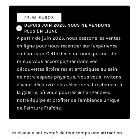
44.95 EUROS
Faire
DEPUIS JUIN 2025, NOUS NE VENDONS
son
PLUS EN LIGNE
À partir de juin 2025, nous cessons les ventes
propre
en ligne pour nous recentrer sur l'expérience
en boutique. Cette décision nous permet de
choix
mieux vous accompagner dans vos
découvertes littéraires et artistiques au sein
Cookies
de notre espace physique. Nous vous invitons
fonctionnels
à venir découvrir nos sélections directement à
Ce
paramètre
la galerie, où vous pourrez échanger avec
est
notre équipe et profiter de l'ambiance unique
obligatoire
de Peinture Fraîche.
et ne peut
être
désactivé.
Les oiseaux ont exercé de tout temps une attraction
Ces