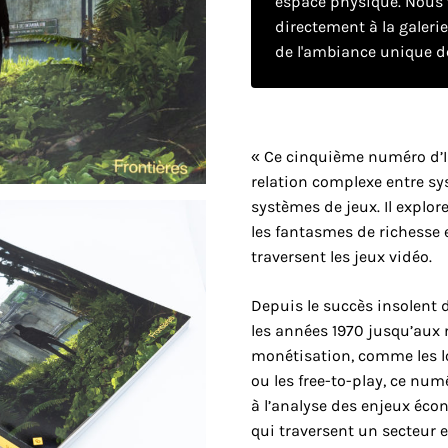
espace physique. Nous v
directement à la galeri
de l'ambiance unique de
« Ce cinquième numéro d’I
relation complexe entre s
systèmes de jeux. Il explore
les fantasmes de richesse e
traversent les jeux vidéo.
Depuis le succès insolent 
les années 1970 jusqu’aux
monétisation, comme les lo
ou les free-to-play, ce nu
à l’analyse des enjeux éc
qui traversent un secteur e