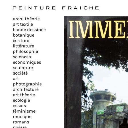
Valider
archi théorie
tous
art textile
bande dessinée
botanique
les
écriture
littérature
philosophie
cookies
sciences
economiques
sculpture
société
Ce
art
site
photographie
architecture
utilise
art théorie
des
ecologie
cookies
essais
pour
féminisme
musique
améliorer
romans
votre
poésie