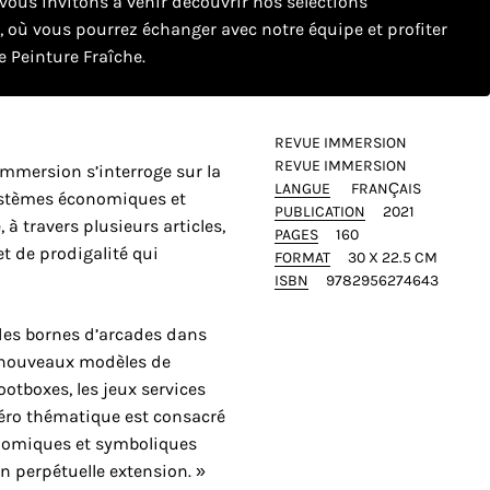
ous invitons à venir découvrir nos sélections
e, où vous pourrez échanger avec notre équipe et profiter
 Peinture Fraîche.
REVUE IMMERSION
REVUE IMMERSION
mmersion s’interroge sur la
LANGUE
FRANÇAIS
ystèmes économiques et
PUBLICATION
2021
, à travers plusieurs articles,
PAGES
160
t de prodigalité qui
FORMAT
30 X 22.5 CM
ISBN
9782956274643
des bornes d’arcades dans
 nouveaux modèles de
otboxes, les jeux services
méro thématique est consacré
onomiques et symboliques
n perpétuelle extension. »