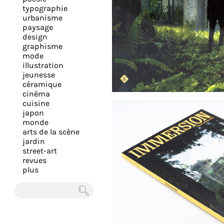
expérience
typographie
urbanisme
et
paysage
vous
design
offrir
graphisme
mode
un
illustration
service
jeunesse
le
céramique
cinéma
plus
cuisine
personnalisé.
japon
En
monde
arts de la scène
savoir
jardin
plus
street-art
sur
revues
plus
notre
page
de
Chercher
confidentialité
.