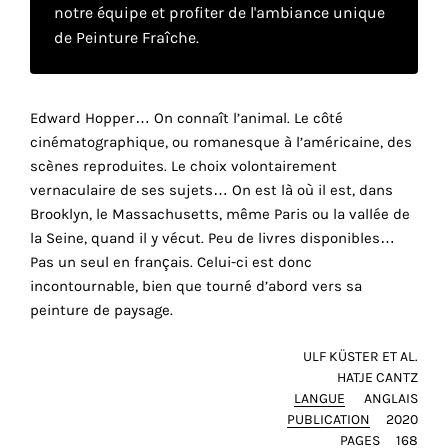
notre équipe et profiter de l'ambiance unique
de Peinture Fraîche.
Faire
son
Edward Hopper… On connaît l’animal. Le côté
propre
cinématographique, ou romanesque à l’américaine, des
scènes reproduites. Le choix volontairement
choix
vernaculaire de ses sujets… On est là où il est, dans
Brooklyn, le Massachusetts, même Paris ou la vallée de
Cookies
la Seine, quand il y vécut. Peu de livres disponibles…
fonctionnels
Pas un seul en français. Celui-ci est donc
Ce
incontournable, bien que tourné d’abord vers sa
paramètre
peinture de paysage.
est
obligatoire
r
et ne peut
ULF KÜSTER ET AL.
être
HATJE CANTZ
désactivé.
LANGUE
ANGLAIS
PUBLICATION
2020
PAGES
168
Ces