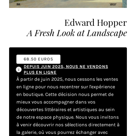
vous
offrir
un
Edward Hopper
service
A Fresh Look at Landscape
le
plus
personnalisé.
En
68.50 EUROS
savoir
DEPUIS JUIN 2025, NOUS NE VENDONS
plus
PLUS EN LIGNE
sur
À partir de juin 2025, nous cessons les ventes
notre
en ligne pour nous recentrer sur l'expérience
page
en boutique. Cette décision nous permet de
de
mieux vous accompagner dans vos
confidentialité
.
découvertes littéraires et artistiques au sein
de notre espace physique. Nous vous invitons
ACCEPTER
à venir découvrir nos sélections directement à
TOUS
LES
la galerie, où vous pourrez échanger avec
COOKIES