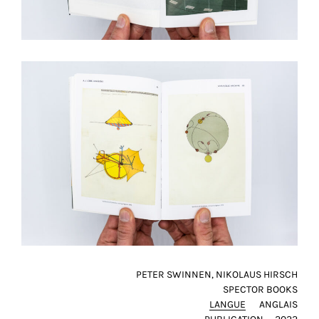
et
toujours
rendre
notre
site
plus
pratique
pour
tout
le
monde.
SAUVEGARDER
MON
CHOIX
tour
PETER SWINNEN, NIKOLAUS HIRSCH
SPECTOR BOOKS
LANGUE
ANGLAIS