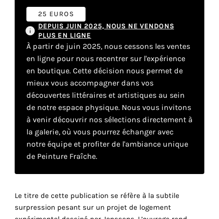
25 EUROS
DEPUIS JUIN 2025, NOUS NE VENDONS
Faire
PLUS EN LIGNE
À partir de juin 2025, nous cessons les ventes
son
en ligne pour nous recentrer sur l'expérience
propre
en boutique. Cette décision nous permet de
mieux vous accompagner dans vos
choix
découvertes littéraires et artistiques au sein
de notre espace physique. Nous vous invitons
Cookies
à venir découvrir nos sélections directement à
fonctionnels
la galerie, où vous pourrez échanger avec
Ce
notre équipe et profiter de l'ambiance unique
paramètre
est
de Peinture Fraîche.
obligatoire
et ne peut
être
désactivé.
Le titre de cette publication se réfère à la subtile
surpression pesant sur un projet de logement
Ces
expérimental dessiné par Janssens. L’ouvrage rend