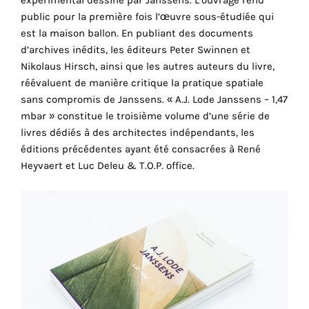
cookies
public pour la première fois l’œuvre sous-étudiée qui
sont
est la maison ballon. En publiant des documents
nécessaires
d’archives inédits, les éditeurs Peter Swinnen et
pour
Nikolaus Hirsch, ainsi que les autres auteurs du livre,
le
réévaluent de manière critique la pratique spatiale
bon
sans compromis de Janssens. « A.J. Lode Janssens – 1,47
fonctionnement
mbar » constitue le troisième volume d’une série de
de
livres dédiés à des architectes indépendants, les
notre
éditions précédentes ayant été consacrées à René
site
Heyvaert et Luc Deleu & T.O.P. office.
web.
En
continuant
à
utiliser
le
site,
vous