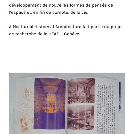
consentez
développement de nouvelles formes de pensée de
à
l’espace et, en fin de compte, de la vie.
l'utilisation
de
A Nocturnal History of Architecture fait partie du projet
ces
de recherche de la HEAD – Genève.
cookies
techniques.
Cookies
analytiques
Grâce
à
ces
cookies,
nous
obtenons
un
aperçu