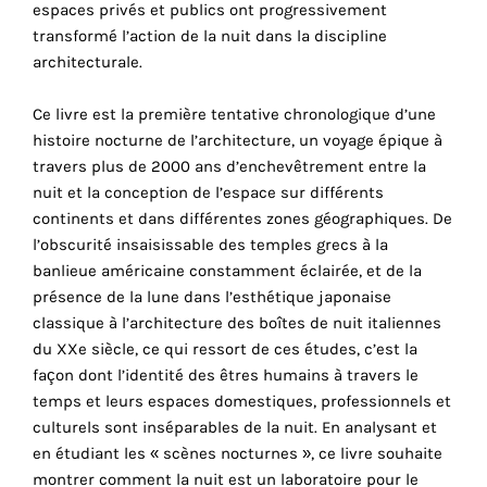
espaces privés et publics ont progressivement
cookies
transformé l’action de la nuit dans la discipline
sont
architecturale.
nécessaires
pour
Ce livre est la première tentative chronologique d’une
le
histoire nocturne de l’architecture, un voyage épique à
bon
travers plus de 2000 ans d’enchevêtrement entre la
fonctionnement
nuit et la conception de l’espace sur différents
de
continents et dans différentes zones géographiques. De
notre
l’obscurité insaisissable des temples grecs à la
site
banlieue américaine constamment éclairée, et de la
web.
présence de la lune dans l’esthétique japonaise
En
classique à l’architecture des boîtes de nuit italiennes
continuant
du XXe siècle, ce qui ressort de ces études, c’est la
à
façon dont l’identité des êtres humains à travers le
utiliser
temps et leurs espaces domestiques, professionnels et
le
culturels sont inséparables de la nuit. En analysant et
site,
en étudiant les « scènes nocturnes », ce livre souhaite
vous
montrer comment la nuit est un laboratoire pour le