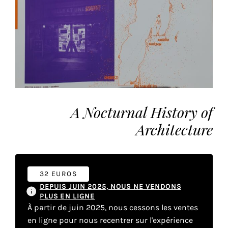
vous
offrir
un
service
le
plus
personnalisé.
En
savoir
A Nocturnal History of
plus
Architecture
sur
notre
page
de
32 EUROS
confidentialité
.
DEPUIS JUIN 2025, NOUS NE VENDONS
PLUS EN LIGNE
ACCEPTER
À partir de juin 2025, nous cessons les ventes
TOUS
LES
en ligne pour nous recentrer sur l'expérience
COOKIES