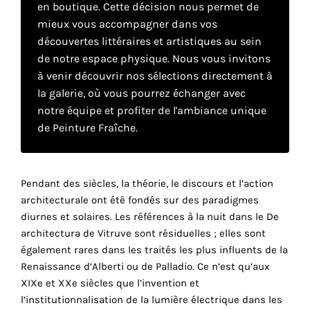
en boutique. Cette décision nous permet de
mieux vous accompagner dans vos
Faire
découvertes littéraires et artistiques au sein
de notre espace physique. Nous vous invitons
son
à venir découvrir nos sélections directement à
la galerie, où vous pourrez échanger avec
propre
notre équipe et profiter de l'ambiance unique
choix
de Peinture Fraîche.
Cookies
fonctionnels
Pendant des siècles, la théorie, le discours et l’action
Ce
architecturale ont été fondés sur des paradigmes
paramètre
diurnes et solaires. Les références à la nuit dans le De
est
obligatoire
architectura de Vitruve sont résiduelles ; elles sont
et ne peut
également rares dans les traités les plus influents de la
être
Renaissance d’Alberti ou de Palladio. Ce n’est qu’aux
désactivé.
XIXe et XXe siècles que l’invention et
l’institutionnalisation de la lumière électrique dans les
Ces