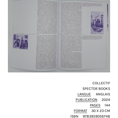
et
toujours
rendre
notre
site
plus
pratique
pour
tout
le
monde.
SAUVEGARDER
MON
COLLECTIF
CHOIX
SPECTOR BOOKS
LANGUE
ANGLAIS
tour
PUBLICATION
2024
PAGES
144
FORMAT
30 X 23 CM
ISBN
9783959056748