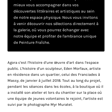
mieux vous accompagner dans vos
découvertes littéraires et artistiques au sein
Faire
de notre espace physique. Nous vous invitons
à venir découvrir nos sélections directement à
son
la galerie, où vous pourrez échanger avec
propre
notre équipe et profiter de l'ambiance unique
de Peinture Fraîche.
choix
Cookies
Agora c’est l’histoire d’une œuvre d’art dans l’espace
fonctionnels
Ce
public. L’histoire d’un sculpteur, Eden Morfaux, artiste
paramètre
en résidence dans un quartier, celui des Franciades à
est
Massy, de janvier à juillet 2018. Tout au long du projet,
obligatoire
pendant les séances dans les écoles, à la boutique où il
et ne peut
a installé son atelier et lors du chantier sur la place où
être
une équipe de jeunes volontaires le rejoint, l’artiste est
désactivé.
suivi par le photographe Myr Muratet.
Ces