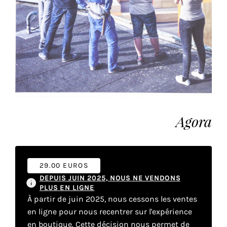
vous
offrir
un
service
le
plus
personnalisé.
En
savoir
plus
Agora
sur
notre
page
de
29.00 EUROS
confidentialité
.
DEPUIS JUIN 2025, NOUS NE VENDONS
PLUS EN LIGNE
À partir de juin 2025, nous cessons les ventes
ACCEPTER
TOUS
en ligne pour nous recentrer sur l'expérience
LES
en boutique. Cette décision nous permet de
COOKIES