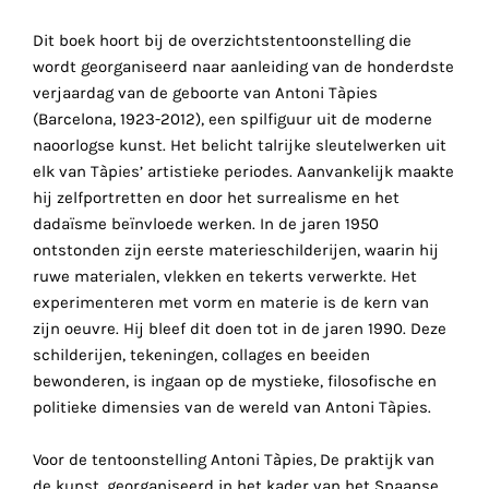
consentez
à
Dit boek hoort bij de overzichtstentoonstelling die
l'utilisation
wordt georganiseerd naar aanleiding van de honderdste
de
verjaardag van de geboorte van Antoni Tàpies
ces
(Barcelona, 1923-2012), een spilfiguur uit de moderne
cookies
naoorlogse kunst. Het belicht talrijke sleutelwerken uit
techniques.
elk van Tàpies’ artistieke periodes. Aanvankelijk maakte
hij zelfportretten en door het surrealisme en het
Cookies
dadaïsme beïnvloede werken. In de jaren 1950
analytiques
ontstonden zijn eerste materieschilderijen, waarin hij
ruwe materialen, vlekken en tekerts verwerkte. Het
Grâce
experimenteren met vorm en materie is de kern van
à
zijn oeuvre. Hij bleef dit doen tot in de jaren 1990. Deze
ces
schilderijen, tekeningen, collages en beeiden
cookies,
bewonderen, is ingaan op de mystieke, filosofische en
nous
politieke dimensies van de wereld van Antoni Tàpies.
obtenons
un
Voor de tentoonstelling Antoni Tàpies
,
De praktijk van
aperçu
de kunst, georganiseerd in het kader van het Spaanse