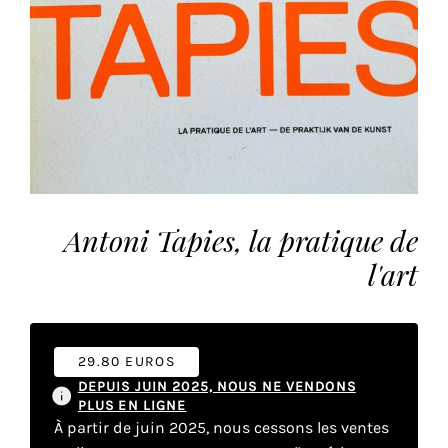
vous
offrir
un
service
le
plus
personnalisé.
En
savoir
plus
Antoni Tapies, la pratique de
sur
l'art
notre
page
de
confidentialité
.
29.80 EUROS
DEPUIS JUIN 2025, NOUS NE VENDONS
ACCEPTER
PLUS EN LIGNE
TOUS
LES
À partir de juin 2025, nous cessons les ventes
COOKIES