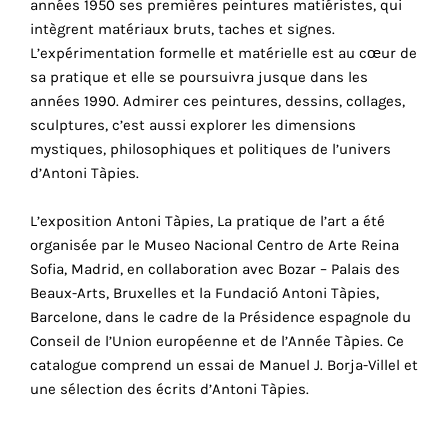
années 1950 ses premières peintures matiéristes, qui
cookies
intègrent matériaux bruts, taches et signes.
sont
L’expérimentation formelle et matérielle est au cœur de
nécessaires
sa pratique et elle se poursuivra jusque dans les
pour
années 1990. Admirer ces peintures, dessins, collages,
le
sculptures, c’est aussi explorer les dimensions
bon
mystiques, philosophiques et politiques de l’univers
fonctionnement
d’Antoni Tàpies.
de
notre
L’exposition Antoni Tàpies, La pratique de l’art a été
site
organisée par le Museo Nacional Centro de Arte Reina
web.
Sofia, Madrid, en collaboration avec Bozar – Palais des
En
Beaux-Arts, Bruxelles et la Fundació Antoni Tàpies,
continuant
Barcelone, dans le cadre de la Présidence espagnole du
à
Conseil de l’Union européenne et de l’Année Tàpies. Ce
utiliser
catalogue comprend un essai de Manuel J. Borja-Villel et
le
une sélection des écrits d’Antoni Tàpies.
site,
vous