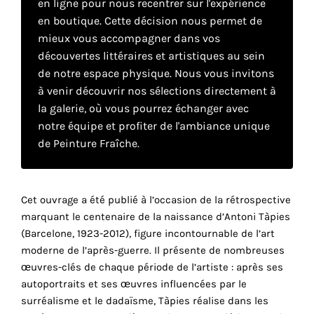
en ligne pour nous recentrer sur l'expérience
en boutique. Cette décision nous permet de
mieux vous accompagner dans vos
Faire
découvertes littéraires et artistiques au sein
son
de notre espace physique. Nous vous invitons
à venir découvrir nos sélections directement à
propre
la galerie, où vous pourrez échanger avec
choix
notre équipe et profiter de l'ambiance unique
de Peinture Fraîche.
Cookies
fonctionnels
Ce
Cet ouvrage a été publié à l’occasion de la rétrospective
paramètre
marquant le centenaire de la naissance d’Antoni Tàpies
est
(Barcelone, 1923-2012), figure incontournable de l’art
obligatoire
et ne peut
moderne de l’après-guerre. Il présente de nombreuses
être
œuvres-clés de chaque période de l’artiste : après ses
désactivé.
autoportraits et ses œuvres influencées par le
surréalisme et le dadaïsme, Tàpies réalise dans les
Ces