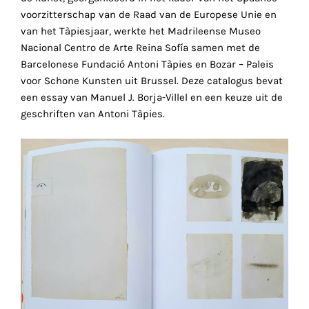
de
voorzitterschap van de Raad van de Europese Unie en
vos
van het Tàpiesjaar, werkte het Madrileense Museo
comportements
Nacional Centro de Arte Reina Sofía samen met de
de
Barcelonese Fundació Antoni Tàpies en Bozar – Paleis
navigation.
voor Schone Kunsten uit Brussel. Deze catalogus bevat
De
een essay van Manuel J. Borja-Villel en een keuze uit de
cette
geschriften van Antoni Tàpies.
façon,
nous
pouvons
acquérir
plus
de
connaissances
sur
l'utilisation
de
notre
site