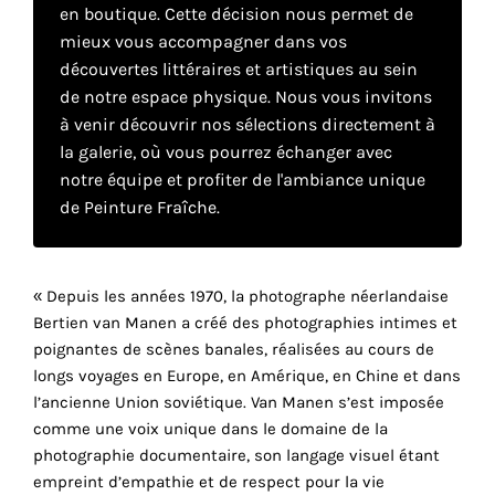
en boutique. Cette décision nous permet de
mieux vous accompagner dans vos
Faire
découvertes littéraires et artistiques au sein
de notre espace physique. Nous vous invitons
son
à venir découvrir nos sélections directement à
propre
la galerie, où vous pourrez échanger avec
notre équipe et profiter de l'ambiance unique
choix
de Peinture Fraîche.
Cookies
fonctionnels
« Depuis les années 1970, la photographe néerlandaise
Ce
Bertien van Manen a créé des photographies intimes et
paramètre
est
poignantes de scènes banales, réalisées au cours de
obligatoire
longs voyages en Europe, en Amérique, en Chine et dans
et ne peut
l’ancienne Union soviétique. Van Manen s’est imposée
être
comme une voix unique dans le domaine de la
désactivé.
photographie documentaire, son langage visuel étant
empreint d’empathie et de respect pour la vie
Ces