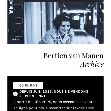
vous
offrir
un
service
le
plus
personnalisé.
En
savoir
Bertien van Manen
plus
Archive
sur
notre
page
de
60 EUROS
confidentialité
.
DEPUIS JUIN 2025, NOUS NE VENDONS
PLUS EN LIGNE
ACCEPTER
À partir de juin 2025, nous cessons les ventes
TOUS
LES
en ligne pour nous recentrer sur l'expérience
COOKIES