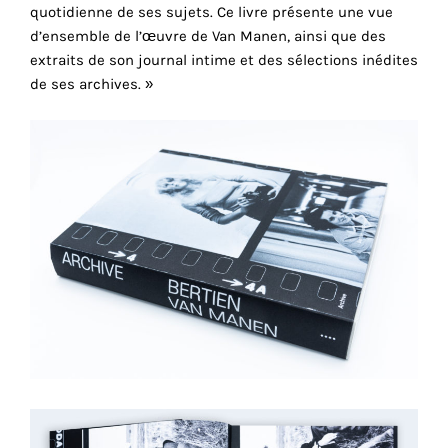
quotidienne de ses sujets. Ce livre présente une vue
cookies
d’ensemble de l’œuvre de Van Manen, ainsi que des
sont
extraits de son journal intime et des sélections inédites
nécessaires
de ses archives. »
pour
le
bon
fonctionnement
de
notre
site
web.
En
continuant
à
utiliser
le
site,
vous