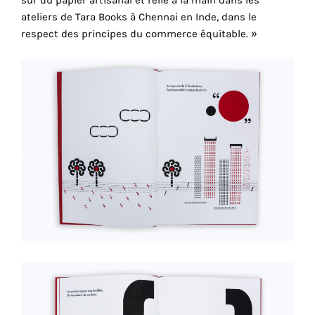
sur du papier artisanal et relié à la main dans les
consentez
ateliers de Tara Books à Chennai en Inde, dans le
à
respect des principes du commerce équitable. »
l'utilisation
de
ces
cookies
techniques.
Cookies
analytiques
Grâce
à
ces
cookies,
nous
obtenons
un
aperçu