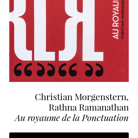
vous
offrir
un
service
le
plus
personnalisé.
En
savoir
plus
sur
notre
page
Christian Morgenstern,
de
Rathna Ramanathan
confidentialité
.
Au royaume de la Ponctuation
ACCEPTER
TOUS
LES
COOKIES