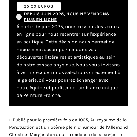
35.00 EUROS
DEPUIS JUIN 2025, NOUS NE VENDONS
Faire
PLUS EN LIGNE
À partir de juin 2025, nous cessons les ventes
son
en ligne pour nous recentrer sur l'expérience
propre
en boutique. Cette décision nous permet de
mieux vous accompagner dans vos
choix
découvertes littéraires et artistiques au sein
de notre espace physique. Nous vous invitons
Cookies
à venir découvrir nos sélections directement à
fonctionnels
la galerie, où vous pourrez échanger avec
Ce
notre équipe et profiter de l'ambiance unique
paramètre
de Peinture Fraîche.
est
obligatoire
et ne peut
être
« Publié pour la première fois en 1905, Au royaume de la
désactivé.
Ponctuation est un poème plein d’humour de l’Allemand
Christian Morgenstern, sur la cadence de la langue – et
Ces