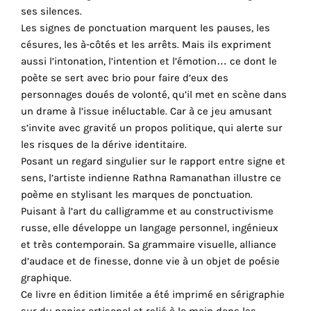
ses silences.
cookies
Les signes de ponctuation marquent les pauses, les
sont
césures, les à-côtés et les arrêts. Mais ils expriment
nécessaires
aussi l’intonation, l’intention et l’émotion… ce dont le
pour
poète se sert avec brio pour faire d’eux des
le
personnages doués de volonté, qu’il met en scène dans
bon
un drame à l’issue inéluctable. Car à ce jeu amusant
fonctionnement
s’invite avec gravité un propos politique, qui alerte sur
de
les risques de la dérive identitaire.
notre
Posant un regard singulier sur le rapport entre signe et
site
sens, l’artiste indienne Rathna Ramanathan illustre ce
web.
poème en stylisant les marques de ponctuation.
En
Puisant à l’art du calligramme et au constructivisme
continuant
russe, elle développe un langage personnel, ingénieux
à
et très contemporain. Sa grammaire visuelle, alliance
utiliser
d’audace et de finesse, donne vie à un objet de poésie
le
graphique.
site,
Ce livre en édition limitée a été imprimé en sérigraphie
vous