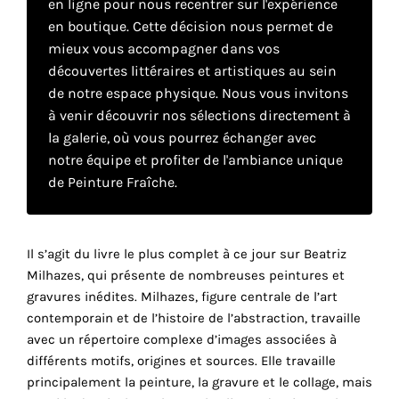
en ligne pour nous recentrer sur l'expérience
en boutique. Cette décision nous permet de
mieux vous accompagner dans vos
Faire
découvertes littéraires et artistiques au sein
son
de notre espace physique. Nous vous invitons
à venir découvrir nos sélections directement à
propre
la galerie, où vous pourrez échanger avec
choix
notre équipe et profiter de l'ambiance unique
de Peinture Fraîche.
Cookies
fonctionnels
Ce
Il s’agit du livre le plus complet à ce jour sur Beatriz
paramètre
Milhazes, qui présente de nombreuses peintures et
est
gravures inédites. Milhazes, figure centrale de l’art
obligatoire
et ne peut
contemporain et de l’histoire de l’abstraction, travaille
être
avec un répertoire complexe d’images associées à
désactivé.
différents motifs, origines et sources. Elle travaille
principalement la peinture, la gravure et le collage, mais
Ces