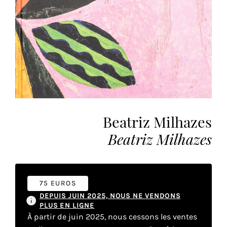
vous
offrir
un
service
le
plus
personnalisé.
En
savoir
plus
Beatriz Milhazes
sur
Beatriz Milhazes
notre
page
de
confidentialité
.
75 EUROS
DEPUIS JUIN 2025, NOUS NE VENDONS
ACCEPTER
PLUS EN LIGNE
TOUS
LES
À partir de juin 2025, nous cessons les ventes
COOKIES