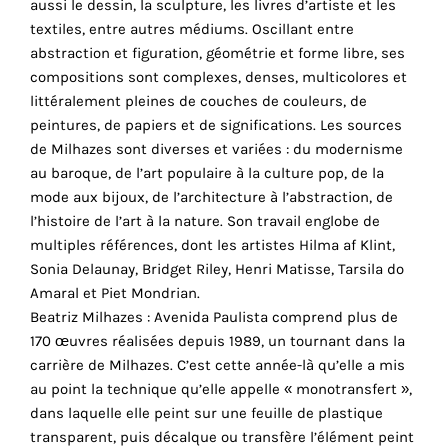
aussi le dessin, la sculpture, les livres d’artiste et les
cookies
textiles, entre autres médiums. Oscillant entre
sont
abstraction et figuration, géométrie et forme libre, ses
nécessaires
compositions sont complexes, denses, multicolores et
pour
littéralement pleines de couches de couleurs, de
le
peintures, de papiers et de significations. Les sources
bon
de Milhazes sont diverses et variées : du modernisme
fonctionnement
au baroque, de l’art populaire à la culture pop, de la
de
mode aux bijoux, de l’architecture à l’abstraction, de
notre
l’histoire de l’art à la nature. Son travail englobe de
site
multiples références, dont les artistes Hilma af Klint,
web.
Sonia Delaunay, Bridget Riley, Henri Matisse, Tarsila do
En
Amaral et Piet Mondrian.
continuant
Beatriz Milhazes : Avenida Paulista comprend plus de
à
170 œuvres réalisées depuis 1989, un tournant dans la
utiliser
carrière de Milhazes. C’est cette année-là qu’elle a mis
le
au point la technique qu’elle appelle « monotransfert »,
site,
dans laquelle elle peint sur une feuille de plastique
vous
transparent, puis décalque ou transfère l’élément peint