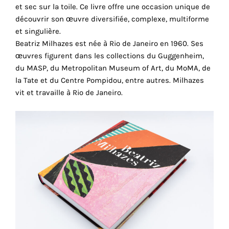
consentez
et sec sur la toile. Ce livre offre une occasion unique de
à
découvrir son œuvre diversifiée, complexe, multiforme
l'utilisation
et singulière.
de
Beatriz Milhazes est née à Rio de Janeiro en 1960. Ses
ces
œuvres figurent dans les collections du Guggenheim,
cookies
du MASP, du Metropolitan Museum of Art, du MoMA, de
techniques.
la Tate et du Centre Pompidou, entre autres. Milhazes
vit et travaille à Rio de Janeiro.
Cookies
analytiques
Grâce
à
ces
cookies,
nous
obtenons
un
aperçu