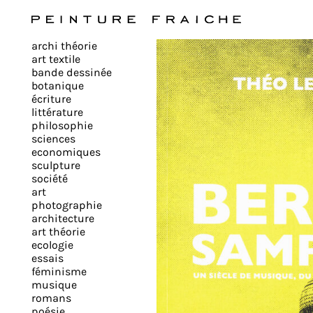
Valider
archi théorie
tous
art textile
bande dessinée
botanique
les
écriture
littérature
philosophie
cookies
sciences
economiques
sculpture
société
Ce
art
site
photographie
architecture
utilise
art théorie
des
ecologie
cookies
essais
pour
féminisme
musique
améliorer
romans
votre
poésie