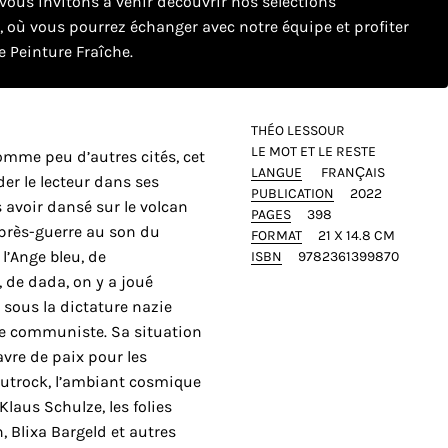
ous invitons à venir découvrir nos sélections
e, où vous pourrez échanger avec notre équipe et profiter
 Peinture Fraîche.
THÉO LESSOUR
LE MOT ET LE RESTE
comme peu d’autres cités, cet
LANGUE
FRANÇAIS
er le lecteur dans ses
PUBLICATION
2022
avoir dansé sur le volcan
PAGES
398
’après-guerre au son du
FORMAT
21 X 14.8 CM
 l’Ange bleu, de
ISBN
9782361399870
 de dada, on y a joué
sous la dictature nazie
me communiste. Sa situation
havre de paix pour les
rautrock, l’ambiant cosmique
laus Schulze, les folies
 Blixa Bargeld et autres