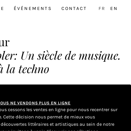
NE
ÉVÉNEMENTS
CONTACT
FR
EN
ur
ler: Un siècle de musique.
à la techno
 NOUS NE VENDONS PLUS EN LIGNE
nous cessons les ventes en ligne pour nous recentrer sur
ue. Cette décision nous permet de mieux vous
couvertes littéraires et artistiques au sein de notre