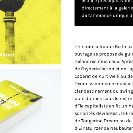
espace physique. Nous v
directement à la galeri
de l'ambiance unique de
L’histoire a frappé Berlin 
ouvrage se propose de guid
méandres musicaux. Après 
de l’hyperinflation et de l
cabaret de Kurt Weill ou de
l’expressionnisme musical,
clandestinement du swing 
puis du rock sous le régi
d’île capitaliste en fit un 
sonorités déviantes : le k
de Tangerine Dream ou de K
d’Einstu¨rzende Neubauten,