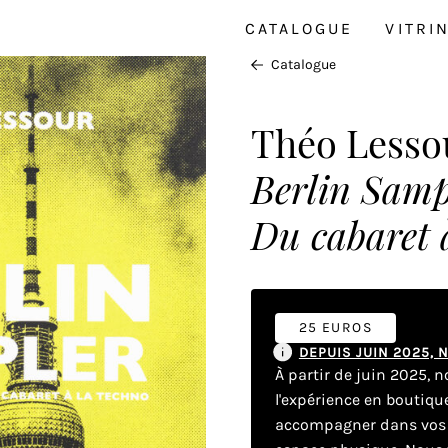
CATALOGUE
VITRI
Catalogue
Théo Lesso
Berlin Samp
Du cabaret 
25 EUROS
DEPUIS JUIN 2025,
À partir de juin 2025, 
l'expérience en boutiq
accompagner dans vos dé