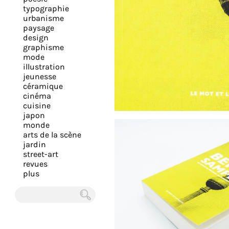
expérience
typographie
urbanisme
et
paysage
vous
design
offrir
graphisme
mode
un
illustration
service
jeunesse
le
céramique
cinéma
plus
cuisine
personnalisé.
japon
En
monde
arts de la scène
savoir
jardin
plus
street-art
sur
revues
plus
notre
page
de
Chercher
confidentialité
.