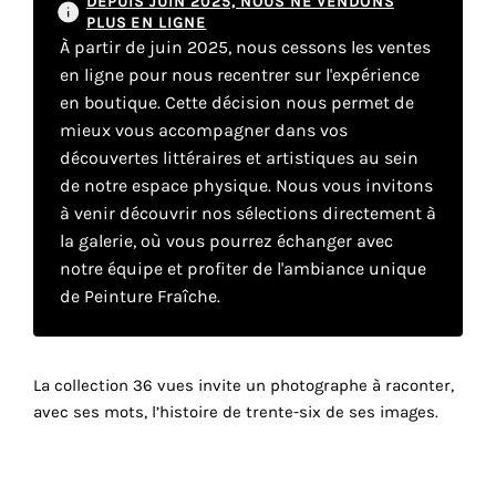
DEPUIS JUIN 2025, NOUS NE VENDONS
PLUS EN LIGNE
À partir de juin 2025, nous cessons les ventes
Faire
en ligne pour nous recentrer sur l'expérience
en boutique. Cette décision nous permet de
son
mieux vous accompagner dans vos
propre
découvertes littéraires et artistiques au sein
de notre espace physique. Nous vous invitons
choix
à venir découvrir nos sélections directement à
la galerie, où vous pourrez échanger avec
Cookies
notre équipe et profiter de l'ambiance unique
fonctionnels
de Peinture Fraîche.
Ce
paramètre
est
obligatoire
La collection 36 vues invite un photographe à raconter,
et ne peut
avec ses mots, l’histoire de trente-six de ses images.
être
désactivé.
Ces