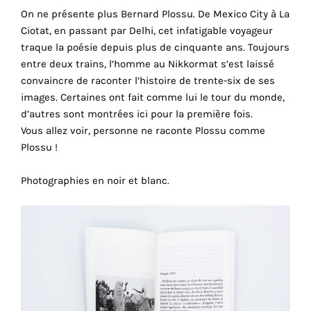
On ne présente plus Bernard Plossu. De Mexico City à La
cookies
Ciotat, en passant par Delhi, cet infatigable voyageur
sont
traque la poésie depuis plus de cinquante ans. Toujours
nécessaires
entre deux trains, l’homme au Nikkormat s’est laissé
pour
convaincre de raconter l’histoire de trente-six de ses
le
images. Certaines ont fait comme lui le tour du monde,
bon
d’autres sont montrées ici pour la première fois.
fonctionnement
Vous allez voir, personne ne raconte Plossu comme
de
Plossu !
notre
site
Photographies en noir et blanc.
web.
En
continuant
à
utiliser
le
site,
vous