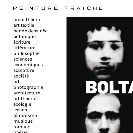
Valider
archi théorie
tous
art textile
bande dessinée
botanique
les
écriture
littérature
philosophie
cookies
sciences
economiques
sculpture
société
Ce
art
site
photographie
architecture
utilise
art théorie
des
ecologie
cookies
essais
pour
féminisme
musique
améliorer
romans
votre
poésie