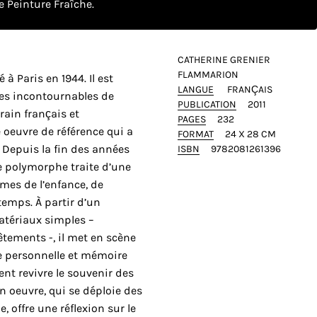
 Peinture Fraîche.
CATHERINE GRENIER
FLAMMARION
 à Paris en 1944. Il est
LANGUE
FRANÇAIS
res incontournables de
PUBLICATION
2011
rain français et
PAGES
232
 oeuvre de référence qui a
FORMAT
24 X 28 CM
. Depuis la fin des années
ISBN
9782081261396
ue polymorphe traite d’une
mes de l’enfance, de
 temps. À partir d’un
atériaux simples –
êtements -, il met en scène
e personnelle et mémoire
nt revivre le souvenir des
n oeuvre, qui se déploie des
, offre une réflexion sur le