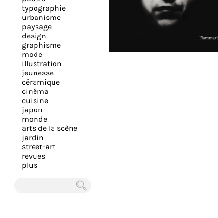
expérience
typographie
urbanisme
et
paysage
vous
design
offrir
graphisme
mode
un
illustration
service
jeunesse
le
céramique
cinéma
plus
cuisine
personnalisé.
japon
En
monde
arts de la scène
savoir
jardin
plus
street-art
sur
revues
plus
notre
page
de
Chercher
confidentialité
.