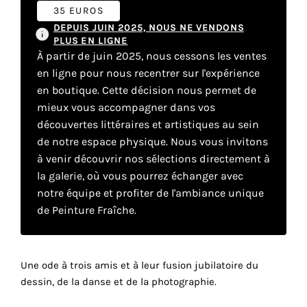
35 EUROS
DEPUIS JUIN 2025, NOUS NE VENDONS
Faire
PLUS EN LIGNE
À partir de juin 2025, nous cessons les ventes
son
en ligne pour nous recentrer sur l'expérience
en boutique. Cette décision nous permet de
propre
mieux vous accompagner dans vos
choix
découvertes littéraires et artistiques au sein
de notre espace physique. Nous vous invitons
Cookies
à venir découvrir nos sélections directement à
fonctionnels
la galerie, où vous pourrez échanger avec
Ce
notre équipe et profiter de l'ambiance unique
paramètre
de Peinture Fraîche.
est
obligatoire
et ne peut
être
Une ode à trois amis et à leur fusion jubilatoire du
désactivé.
dessin, de la danse et de la photographie.
Ces