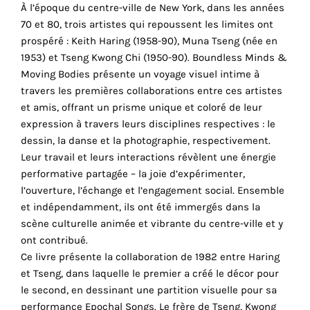
À l’époque du centre-ville de New York, dans les années
cookies
70 et 80, trois artistes qui repoussent les limites ont
sont
prospéré : Keith Haring (1958-90), Muna Tseng (née en
nécessaires
1953) et Tseng Kwong Chi (1950-90). Boundless Minds &
pour
Moving Bodies présente un voyage visuel intime à
le
travers les premières collaborations entre ces artistes
bon
et amis, offrant un prisme unique et coloré de leur
fonctionnement
expression à travers leurs disciplines respectives : le
de
dessin, la danse et la photographie, respectivement.
notre
Leur travail et leurs interactions révèlent une énergie
site
performative partagée – la joie d’expérimenter,
web.
l’ouverture, l’échange et l’engagement social. Ensemble
En
et indépendamment, ils ont été immergés dans la
continuant
scène culturelle animée et vibrante du centre-ville et y
à
ont contribué.
utiliser
Ce livre présente la collaboration de 1982 entre Haring
le
et Tseng, dans laquelle le premier a créé le décor pour
site,
le second, en dessinant une partition visuelle pour sa
vous
performance Epochal Songs. Le frère de Tseng, Kwong