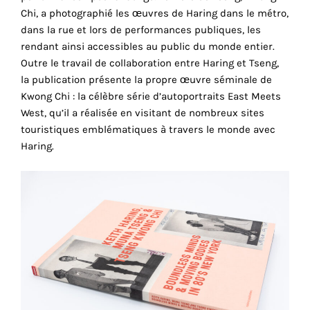
consentez
Chi, a photographié les œuvres de Haring dans le métro,
à
dans la rue et lors de performances publiques, les
l'utilisation
rendant ainsi accessibles au public du monde entier.
de
Outre le travail de collaboration entre Haring et Tseng,
ces
la publication présente la propre œuvre séminale de
cookies
Kwong Chi : la célèbre série d’autoportraits East Meets
techniques.
West, qu’il a réalisée en visitant de nombreux sites
touristiques emblématiques à travers le monde avec
Cookies
Haring.
analytiques
Grâce
à
ces
cookies,
nous
obtenons
un
aperçu