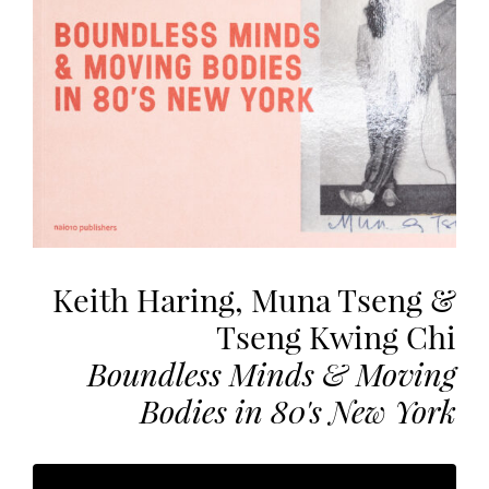
vous
offrir
un
service
le
plus
personnalisé.
En
savoir
plus
sur
Keith Haring, Muna Tseng &
notre
page
Tseng Kwing Chi
de
Boundless Minds & Moving
confidentialité
.
Bodies in 80's New York
ACCEPTER
TOUS
LES
COOKIES