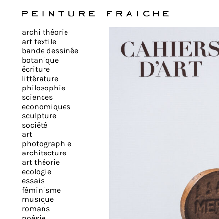
Valider
archi théorie
tous
art textile
bande dessinée
botanique
les
écriture
littérature
philosophie
cookies
sciences
economiques
sculpture
société
Ce
art
site
photographie
architecture
utilise
art théorie
des
ecologie
cookies
essais
pour
féminisme
musique
améliorer
romans
votre
poésie