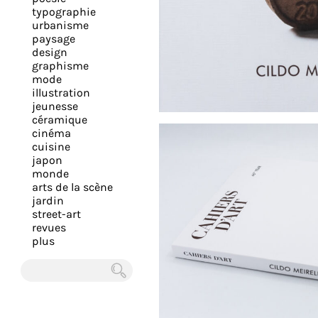
expérience
typographie
urbanisme
et
paysage
vous
design
offrir
graphisme
mode
un
illustration
service
jeunesse
le
céramique
cinéma
plus
cuisine
personnalisé.
japon
En
monde
arts de la scène
savoir
jardin
plus
street-art
sur
revues
plus
notre
page
de
Chercher
confidentialité
.