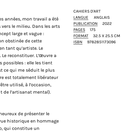
CAHIERS D'ART
LANGUE
ANGLAIS
es années, mon travail a été
PUBLICATION
2022
vers le milieu. Dans les arts
PAGES
175
ncept large et vague :
FORMAT
32.5 X 25.5 CM
tion obstinée de cette
ISBN
9782851173096
n tant qu’artiste. Le
. Le reconstituer. L’œuvre a
possibles : elle les tient
t ce qui me séduit le plus
aire est totalement libérateur
tre utilisé, à l’occasion,
de l’artisanat mental).
 heureux de présenter le
evue historique en hommage
o, qui constitue un