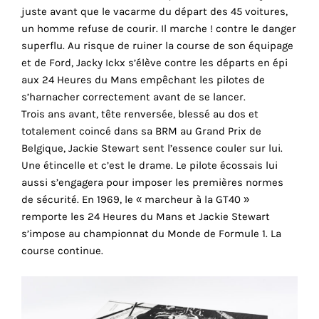
juste avant que le vacarme du départ des 45 voitures,
cookies
un homme refuse de courir. Il marche ! contre le danger
sont
superflu. Au risque de ruiner la course de son équipage
nécessaires
et de Ford, Jacky Ickx s’élève contre les départs en épi
pour
aux 24 Heures du Mans empêchant les pilotes de
le
s’harnacher correctement avant de se lancer.
bon
Trois ans avant, tête renversée, blessé au dos et
fonctionnement
totalement coincé dans sa BRM au Grand Prix de
de
Belgique, Jackie Stewart sent l’essence couler sur lui.
notre
Une étincelle et c’est le drame. Le pilote écossais lui
site
aussi s’engagera pour imposer les premières normes
web.
de sécurité. En 1969, le « marcheur à la GT40 »
En
remporte les 24 Heures du Mans et Jackie Stewart
continuant
s’impose au championnat du Monde de Formule 1. La
à
course continue.
utiliser
le
site,
vous