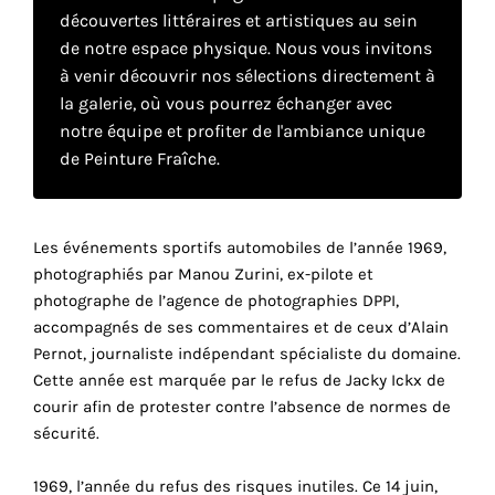
découvertes littéraires et artistiques au sein
de notre espace physique. Nous vous invitons
Faire
à venir découvrir nos sélections directement à
la galerie, où vous pourrez échanger avec
son
notre équipe et profiter de l'ambiance unique
propre
de Peinture Fraîche.
choix
Les événements sportifs automobiles de l’année 1969,
Cookies
photographiés par Manou Zurini, ex-pilote et
fonctionnels
photographe de l’agence de photographies DPPI,
Ce
paramètre
accompagnés de ses commentaires et de ceux d’Alain
est
Pernot, journaliste indépendant spécialiste du domaine.
obligatoire
Cette année est marquée par le refus de Jacky Ickx de
et ne peut
courir afin de protester contre l’absence de normes de
être
sécurité.
désactivé.
1969, l’année du refus des risques inutiles. Ce 14 juin,
Ces