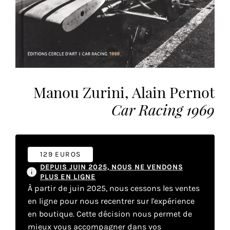
vous
offrir
un
service
le
plus
personnalisé.
Manou Zurini, Alain Pernot
En
savoir
Car Racing 1969
plus
sur
notre
page
129 EUROS
de
DEPUIS JUIN 2025, NOUS NE VENDONS
PLUS EN LIGNE
confidentialité
.
À partir de juin 2025, nous cessons les ventes
en ligne pour nous recentrer sur l'expérience
ACCEPTER
TOUS
en boutique. Cette décision nous permet de
LES
mieux vous accompagner dans vos
COOKIES