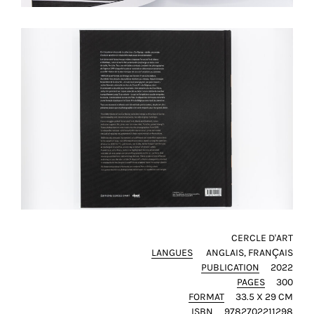
CERCLE D'ART
LANGUES
ANGLAIS
FRANÇAIS
PUBLICATION
2022
PAGES
300
FORMAT
33.5 X 29 CM
ISBN
9782702211298