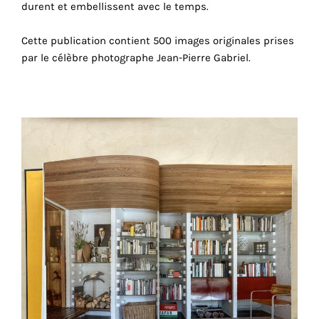
consentez
durent et embellissent avec le temps.
à
l'utilisation
Cette publication contient 500 images originales prises
de
par le célèbre photographe Jean-Pierre Gabriel.
ces
cookies
techniques.
Cookies
analytiques
Grâce
à
ces
cookies,
nous
obtenons
un
aperçu