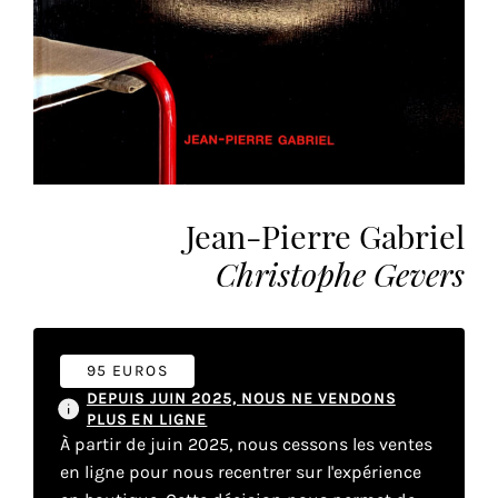
vous
offrir
un
service
le
plus
personnalisé.
En
savoir
Jean-Pierre Gabriel
plus
Christophe Gevers
sur
notre
page
de
95 EUROS
confidentialité
.
DEPUIS JUIN 2025, NOUS NE VENDONS
PLUS EN LIGNE
ACCEPTER
À partir de juin 2025, nous cessons les ventes
TOUS
en ligne pour nous recentrer sur l'expérience
LES
COOKIES