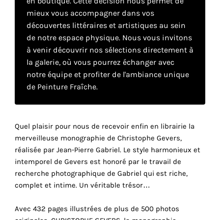
en boutique. Cette décision nous permet de
mieux vous accompagner dans vos
découvertes littéraires et artistiques au sein
Faire
de notre espace physique. Nous vous invitons
son
à venir découvrir nos sélections directement à
la galerie, où vous pourrez échanger avec
propre
notre équipe et profiter de l'ambiance unique
choix
de Peinture Fraîche.
Cookies
fonctionnels
Quel plaisir pour nous de recevoir enfin en librairie la
Ce
merveilleuse monographie de Christophe Gevers,
paramètre
réalisée par Jean-Pierre Gabriel. Le style harmonieux et
est
intemporel de Gevers est honoré par le travail de
obligatoire
recherche photographique de Gabriel qui est riche,
et ne peut
complet et intime. Un véritable trésor…
être
désactivé.
Avec 432 pages illustrées de plus de 500 photos
Ces