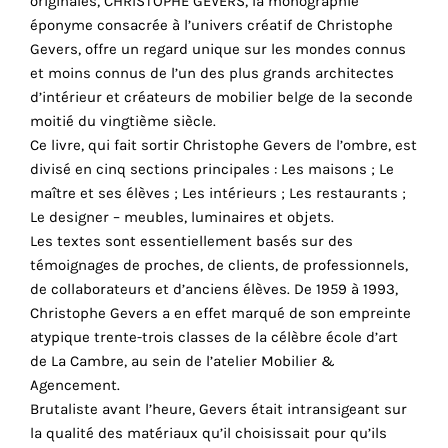
originales, CHRISTOPHE GEVERS, la monographie
cookies
éponyme consacrée à l’univers créatif de Christophe
sont
Gevers, offre un regard unique sur les mondes connus
nécessaires
et moins connus de l’un des plus grands architectes
pour
d’intérieur et créateurs de mobilier belge de la seconde
le
moitié du vingtième siècle.
bon
Ce livre, qui fait sortir Christophe Gevers de l’ombre, est
fonctionnement
divisé en cinq sections principales : Les maisons ; Le
de
maître et ses élèves ; Les intérieurs ; Les restaurants ;
notre
Le designer – meubles, luminaires et objets.
site
Les textes sont essentiellement basés sur des
web.
témoignages de proches, de clients, de professionnels,
En
de collaborateurs et d’anciens élèves. De 1959 à 1993,
continuant
Christophe Gevers a en effet marqué de son empreinte
à
atypique trente-trois classes de la célèbre école d’art
utiliser
de La Cambre, au sein de l’atelier Mobilier &
le
Agencement.
site,
Brutaliste avant l’heure, Gevers était intransigeant sur
vous
la qualité des matériaux qu’il choisissait pour qu’ils