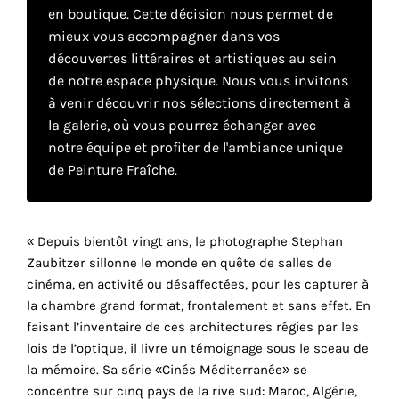
en boutique. Cette décision nous permet de
mieux vous accompagner dans vos
Faire
découvertes littéraires et artistiques au sein
de notre espace physique. Nous vous invitons
son
à venir découvrir nos sélections directement à
propre
la galerie, où vous pourrez échanger avec
notre équipe et profiter de l'ambiance unique
choix
de Peinture Fraîche.
Cookies
fonctionnels
« Depuis bientôt vingt ans, le photographe Stephan
Ce
paramètre
Zaubitzer sillonne le monde en quête de salles de
est
cinéma, en activité ou désaffectées, pour les capturer à
obligatoire
la chambre grand format, frontalement et sans effet. En
et ne peut
faisant l’inventaire de ces architectures régies par les
être
lois de l’optique, il livre un témoignage sous le sceau de
désactivé.
la mémoire. Sa série «Cinés Méditerranée» se
concentre sur cinq pays de la rive sud: Maroc, Algérie,
Ces