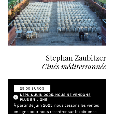
vous
offrir
un
service
le
plus
personnalisé.
En
savoir
Stephan Zaubitzer
plus
sur
Cinés méditerrannée
notre
page
de
confidentialité
.
29.00 EUROS
DEPUIS JUIN 2025, NOUS NE VENDONS
PLUS EN LIGNE
ACCEPTER
TOUS
À partir de juin 2025, nous cessons les ventes
LES
en ligne pour nous recentrer sur l'expérience
COOKIES