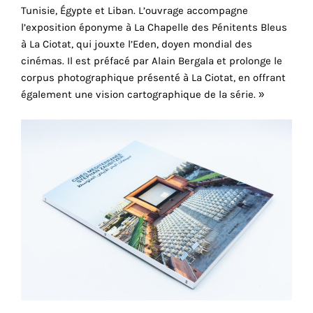
Tunisie, Égypte et Liban. L’ouvrage accompagne
cookies
l’exposition éponyme à La Chapelle des Pénitents Bleus
sont
à La Ciotat, qui jouxte l’Eden, doyen mondial des
nécessaires
cinémas. Il est préfacé par Alain Bergala et prolonge le
pour
corpus photographique présenté à La Ciotat, en offrant
le
également une vision cartographique de la série. »
bon
fonctionnement
de
notre
site
web.
En
continuant
à
utiliser
le
site,
vous