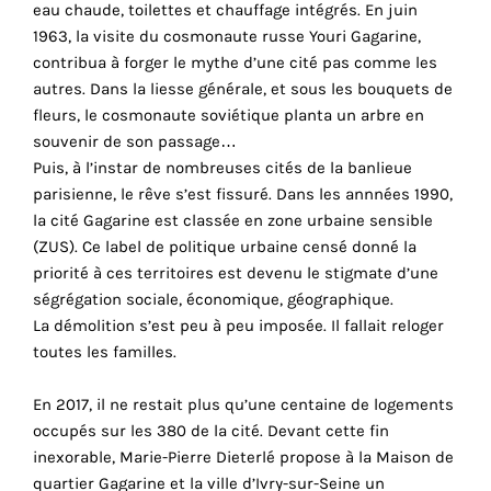
eau chaude, toilettes et chauffage intégrés. En juin
cookies
1963, la visite du cosmonaute russe Youri Gagarine,
sont
contribua à forger le mythe d’une cité pas comme les
nécessaires
autres. Dans la liesse générale, et sous les bouquets de
pour
fleurs, le cosmonaute soviétique planta un arbre en
le
souvenir de son passage…
bon
Puis, à l’instar de nombreuses cités de la banlieue
fonctionnement
parisienne, le rêve s’est fissuré. Dans les annnées 1990,
de
la cité Gagarine est classée en zone urbaine sensible
notre
(ZUS). Ce label de politique urbaine censé donné la
site
priorité à ces territoires est devenu le stigmate d’une
web.
ségrégation sociale, économique, géographique.
En
La démolition s’est peu à peu imposée. Il fallait reloger
continuant
toutes les familles.
à
utiliser
En 2017, il ne restait plus qu’une centaine de logements
le
occupés sur les 380 de la cité. Devant cette fin
site,
inexorable, Marie-Pierre Dieterlé propose à la Maison de
vous
quartier Gagarine et la ville d’Ivry-sur-Seine un