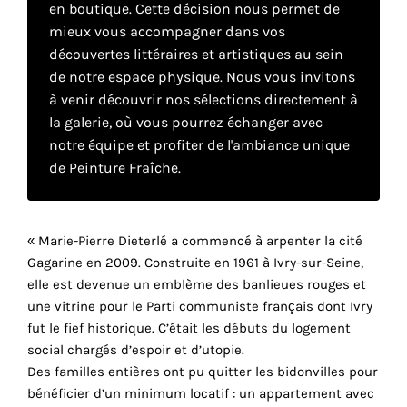
en boutique. Cette décision nous permet de
mieux vous accompagner dans vos
Faire
découvertes littéraires et artistiques au sein
de notre espace physique. Nous vous invitons
son
à venir découvrir nos sélections directement à
la galerie, où vous pourrez échanger avec
propre
notre équipe et profiter de l'ambiance unique
choix
de Peinture Fraîche.
Cookies
fonctionnels
« Marie-Pierre Dieterlé a commencé à arpenter la cité
Ce
Gagarine en 2009. Construite en 1961 à Ivry-sur-Seine,
paramètre
elle est devenue un emblème des banlieues rouges et
est
obligatoire
une vitrine pour le Parti communiste français dont Ivry
et ne peut
fut le fief historique. C’était les débuts du logement
être
social chargés d’espoir et d’utopie.
désactivé.
Des familles entières ont pu quitter les bidonvilles pour
bénéficier d’un minimum locatif : un appartement avec
Ces