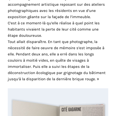
consentez
accompagnement artistique reposant sur des ateliers
à
photographiques avec les résidents en vue d’une
l'utilisation
exposition géante sur la façade de l’immeuble.
de
C’est à ce moment-là qu’elle réalise à quel point les
ces
habitants vivaient la perte de leur cité comme une
cookies
étape douloureuse.
techniques.
Tout allait disparaître. En tant que photographe, la
nécessité de faire oeuvre de mémoire s’est imposée à
Cookies
elle. Pendant deux ans, elle a erré dans les longs
analytiques
couloirs à moitié vides, en quête de visages à
immortaliser. Puis elle a suivi les étapes de la
Grâce
déconstruction écologique par grignotage du bâtiment
à
jusqu’à la disparition de la dernière brique rouge. »
ces
cookies,
nous
obtenons
un
aperçu