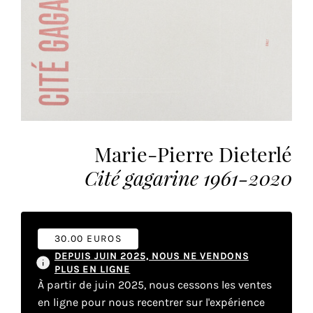
vous
offrir
un
service
le
plus
personnalisé.
En
savoir
Marie-Pierre Dieterlé
plus
Cité gagarine 1961-2020
sur
notre
page
de
30.00 EUROS
confidentialité
.
DEPUIS JUIN 2025, NOUS NE VENDONS
PLUS EN LIGNE
ACCEPTER
À partir de juin 2025, nous cessons les ventes
TOUS
LES
en ligne pour nous recentrer sur l'expérience
COOKIES