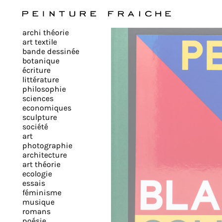
Valider
archi théorie
tous
art textile
bande dessinée
botanique
les
écriture
littérature
philosophie
cookies
sciences
economiques
sculpture
société
Ce
art
site
photographie
architecture
utilise
art théorie
des
ecologie
cookies
essais
pour
féminisme
musique
améliorer
romans
votre
poésie