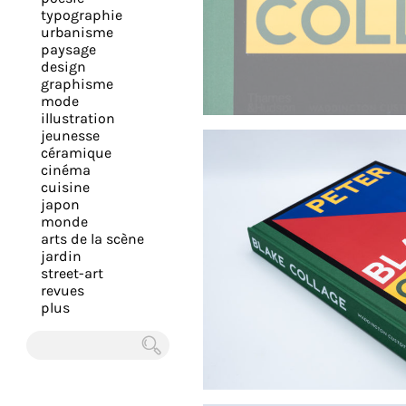
expérience
typographie
urbanisme
et
paysage
vous
design
offrir
graphisme
mode
un
illustration
service
jeunesse
le
céramique
cinéma
plus
cuisine
personnalisé.
japon
En
monde
arts de la scène
savoir
jardin
plus
street-art
sur
revues
plus
notre
page
de
Chercher
confidentialité
.