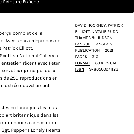
 Peinture Fraîche.
DAVID HOCKNEY, PATRICK
ELLIOTT, NATALIE RUDD
aperçu complet de la
THAMES & HUDSON
ke. Avec un avant-propos de
LANGUE
ANGLAIS
Patrick Elliott,
PUBLICATION
2021
Scottish National Gallery of
PAGES
316
entretien récent avec Peter
FORMAT
30 X 25 CM
ISBN
9780500971123
nservateur principal de la
lus de 250 reproductions en
 illustrée nouvellement
istes britanniques les plus
p art britannique dans les
connu pour sa conception
 Sgt. Pepper’s Lonely Hearts