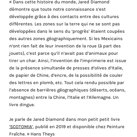
« Dans cette histoire du monde, Jared Diamond
cookies
démontre que toute notre connaissance s’est
sont
développée grâce à des contacts entre des cultures
nécessaires
différentes. Les zones sur la terre qui ne se sont pas
pour
développées dans le sens du ‘progrès’ étaient coupées
le
des autres zones géographiquement. Si les Mexicains
bon
n’ont rien fait de leur invention de la roue (à part des
fonctionnement
jouets), c’est parce qu’il n’avait pas d’animaux pour
de
tirer un char. Ainsi, l’invention de l’imprimerie est issue
r
notre
de la présence simultanée de presses d’olives d’Italie,
site
de papier de Chine, d’encre, de la possibilité de couler
web.
des lettres en plomb, etc. Tout cela rendu possible par
En
l’absence de barrières géographiques (déserts, océans,
continuant
montagnes) entre la Chine, l’Italie et l’Allemagne. Un
à
livre dingue.
utiliser
le
Je parle de Jared Diamond dans mon petit petit livre
site,
‘SCOTOMIA’,
publié en 2019 et disponible chez Peinture
vous
Fraîche. » Hans Theys