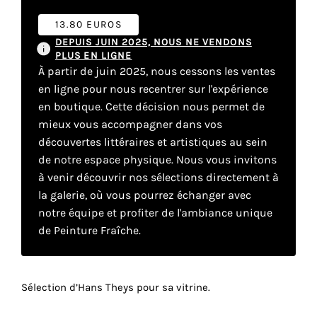
13.80 EUROS
Faire
DEPUIS JUIN 2025, NOUS NE VENDONS
PLUS EN LIGNE
son
À partir de juin 2025, nous cessons les ventes
en ligne pour nous recentrer sur l'expérience
propre
en boutique. Cette décision nous permet de
choix
mieux vous accompagner dans vos
découvertes littéraires et artistiques au sein
de notre espace physique. Nous vous invitons
Cookies
à venir découvrir nos sélections directement à
fonctionnels
Ce
la galerie, où vous pourrez échanger avec
paramètre
notre équipe et profiter de l'ambiance unique
est
de Peinture Fraîche.
obligatoire
et ne peut
être
désactivé.
Sélection d’Hans Theys pour sa vitrine.
Ces