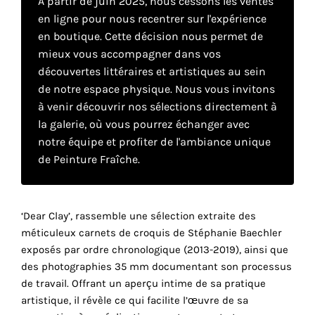
À partir de juin 2025, nous cessons les ventes
en ligne pour nous recentrer sur l'expérience
en boutique. Cette décision nous permet de
Faire
mieux vous accompagner dans vos
son
découvertes littéraires et artistiques au sein
de notre espace physique. Nous vous invitons
propre
à venir découvrir nos sélections directement à
choix
la galerie, où vous pourrez échanger avec
notre équipe et profiter de l'ambiance unique
de Peinture Fraîche.
Cookies
fonctionnels
Ce
paramètre
‘Dear Clay’, rassemble une sélection extraite des
est
méticuleux carnets de croquis de Stéphanie Baechler
obligatoire
exposés par ordre chronologique (2013-2019), ainsi que
et ne peut
être
des photographies 35 mm documentant son processus
désactivé.
de travail. Offrant un aperçu intime de sa pratique
artistique, il révèle ce qui facilite l’œuvre de sa
Ces