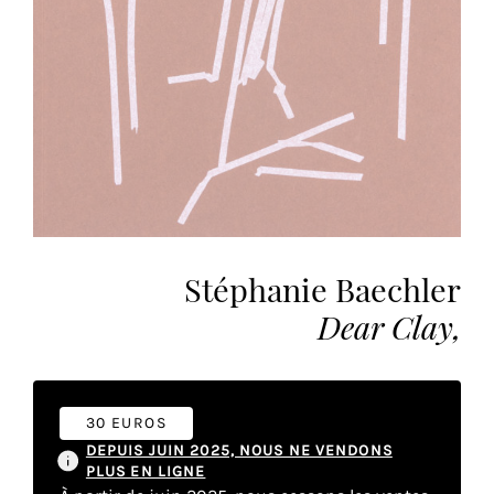
vous
offrir
un
service
le
plus
personnalisé.
En
savoir
plus
sur
Stéphanie Baechler
notre
Dear Clay,
page
de
confidentialité
.
30 EUROS
ACCEPTER
DEPUIS JUIN 2025, NOUS NE VENDONS
TOUS
LES
PLUS EN LIGNE
COOKIES