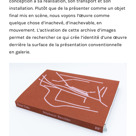
conception à sa réalisation, son transport et son
cookies
installation. Plutôt que de la présenter comme un objet
sont
final mis en scène, nous voyons l’œuvre comme
nécessaires
quelque chose d’inachevé, d’inachevable, en
pour
mouvement. L’activation de cette archive d’images
le
permet de rechercher ce qui crée l’identité d’une œuvre
bon
derrière la surface de la présentation conventionnelle
fonctionnement
en galerie.
de
notre
site
web.
En
continuant
à
utiliser
le
site,
vous