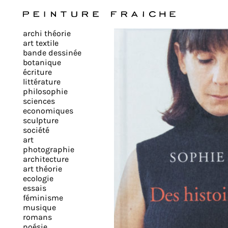
Valider
archi théorie
tous
art textile
bande dessinée
botanique
les
écriture
littérature
philosophie
cookies
sciences
economiques
sculpture
société
Ce
art
site
photographie
architecture
utilise
art théorie
des
ecologie
cookies
essais
pour
féminisme
musique
améliorer
romans
votre
poésie