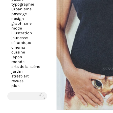
expérience
typographie
urbanisme
et
paysage
vous
design
offrir
graphisme
mode
un
illustration
service
jeunesse
le
céramique
cinéma
plus
cuisine
personnalisé.
japon
En
monde
arts de la scène
savoir
jardin
plus
street-art
sur
revues
plus
notre
page
de
Chercher
confidentialité
.