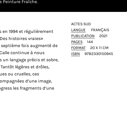
 Peinture Fraîche.
ACTES SUD
LANGUE
FRANÇAIS
s en 1994 et régulièrement
PUBLICATION
2021
«Des histoires vraies»
PAGES
144
a septième fois augmenté de
FORMAT
20 X 11 CM
 Calle continue à nous
ISBN
9782330150945
s un langage précis et sobre,
Tantôt légères et drôles,
es ou cruelles, ces
accompagnées d’une image,
ogress les fragments d’une