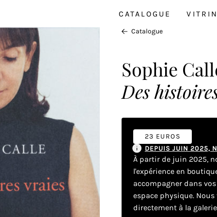
CATALOGUE
VITRI
Catalogue
Sophie Call
Des histoire
23 EUROS
DEPUIS JUIN 2025,
À partir de juin 2025, 
l'expérience en boutiq
accompagner dans vos dé
espace physique. Nous v
directement à la galeri