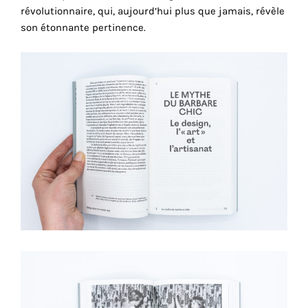
consentez
révolutionnaire, qui, aujourd’hui plus que jamais, révèle
à
son étonnante pertinence.
l'utilisation
de
ces
cookies
techniques.
Cookies
analytiques
Grâce
à
ces
cookies,
nous
obtenons
un
aperçu