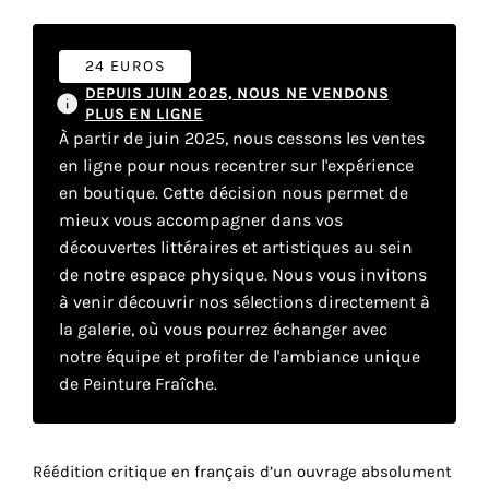
Faire
24 EUROS
DEPUIS JUIN 2025, NOUS NE VENDONS
son
PLUS EN LIGNE
À partir de juin 2025, nous cessons les ventes
propre
en ligne pour nous recentrer sur l'expérience
choix
en boutique. Cette décision nous permet de
mieux vous accompagner dans vos
découvertes littéraires et artistiques au sein
Cookies
de notre espace physique. Nous vous invitons
fonctionnels
Ce
à venir découvrir nos sélections directement à
paramètre
la galerie, où vous pourrez échanger avec
est
notre équipe et profiter de l'ambiance unique
obligatoire
de Peinture Fraîche.
et ne peut
être
désactivé.
Réédition critique en français d’un ouvrage absolument
Ces