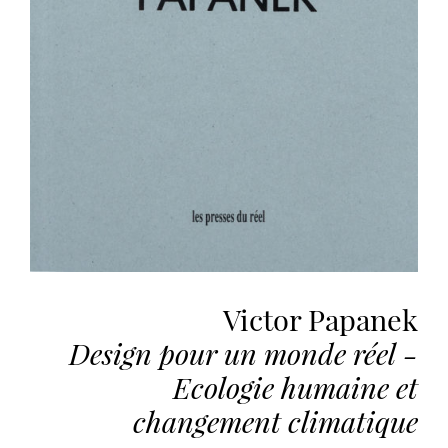
vous
offrir
un
service
le
plus
personnalisé.
En
savoir
plus
sur
notre
page
Victor Papanek
de
Design pour un monde réel -
confidentialité
.
Ecologie humaine et
ACCEPTER
changement climatique
TOUS
LES
COOKIES