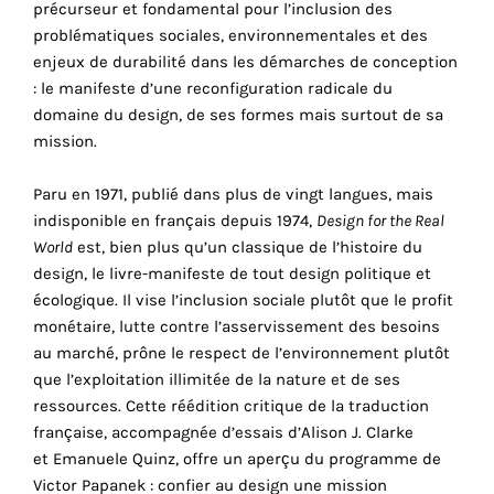
précurseur et fondamental pour l’inclusion des
cookies
problématiques sociales, environnementales et des
sont
enjeux de durabilité dans les démarches de conception
nécessaires
: le manifeste d’une reconfiguration radicale du
pour
domaine du design, de ses formes mais surtout de sa
le
mission.
bon
fonctionnement
Paru en 1971, publié dans plus de vingt langues, mais
de
indisponible en français depuis 1974,
Design for the Real
notre
World
est, bien plus qu’un classique de l’histoire du
site
design, le livre-manifeste de tout design politique et
web.
écologique. Il vise l’inclusion sociale plutôt que le profit
En
monétaire, lutte contre l’asservissement des besoins
continuant
au marché, prône le respect de l’environnement plutôt
à
que l’exploitation illimitée de la nature et de ses
utiliser
ressources. Cette réédition critique de la traduction
le
française, accompagnée d’essais d’Alison J. Clarke
site,
et Emanuele Quinz, offre un aperçu du programme de
vous
Victor Papanek : confier au design une mission