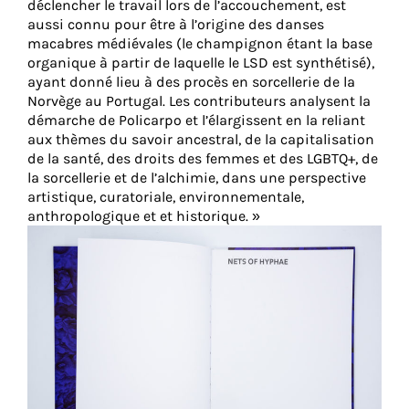
déclencher le travail lors de l’accouchement, est
cookies
aussi connu pour être à l’origine des danses
sont
macabres médiévales (le champignon étant la base
organique à partir de laquelle le LSD est synthétisé),
nécessaires
ayant donné lieu à des procès en sorcellerie de la
pour
Norvège au Portugal. Les contributeurs analysent la
le
démarche de Policarpo et l’élargissent en la reliant
bon
aux thèmes du savoir ancestral, de la capitalisation
fonctionnement
de la santé, des droits des femmes et des LGBTQ+, de
de
la sorcellerie et de l’alchimie, dans une perspective
notre
artistique, curatoriale, environnementale,
anthropologique et et historique. »
site
web.
En
continuant
à
utiliser
le
site,
vous