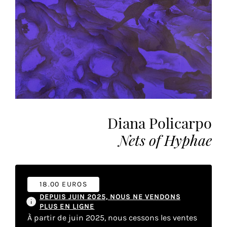
vous
offrir
un
service
le
plus
personnalisé.
En
savoir
plus
Diana Policarpo
sur
Nets of Hyphae
notre
page
de
confidentialité
.
18.00 EUROS
DEPUIS JUIN 2025, NOUS NE VENDONS
ACCEPTER
PLUS EN LIGNE
TOUS
LES
À partir de juin 2025, nous cessons les ventes
COOKIES