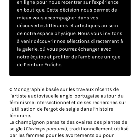
en ligne pour nous recentrer sur l'expérience
en boutique. Cette décision nous permet de
mieux vous accompagner dans vos
Faire
découvertes littéraires et artistiques au sein
son
de notre espace physique. Nous vous invitons
à venir découvrir nos sélections directement à
propre
la galerie, où vous pourrez échanger avec
choix
notre équipe et profiter de l'ambiance unique
de Peinture Fraîche.
Cookies
fonctionnels
Ce
« Monographie basée sur les travaux récents de
paramètre
l’artiste audiovisuelle anglo-portugaise autour du
est
féminisme intersectionnel et de ses recherches sur
obligatoire
l’utilisation de l’ergot de seigle dans l’histoire
et ne peut
féminine.
être
Le champignon parasite des ovaires des plantes de
désactivé.
seigle (
Claviceps purpurea
), traditionnellement utilisé
par les femmes pour les avortements ou pour
Ces