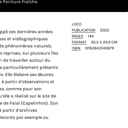
 Peinture Fraîche.
LOCO
PUBLICATION
2022
ppé ces dernières années
PAGES
144
ues et vidéographiques
FORMAT
30.5 X 20.6 CM
 de phénomènes naturels.
ISBN
9782843140679
s reprises, sur plusieurs îles
n de travailler autour du
e particulièrement présents
. Elle élabore ses œuvres
à partir d’observations et
les, comme pour son
lle a réalisé sur le site de
le de Faial (Capelinhos). Son
à partir d’archives
s Records par exemple ou