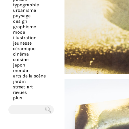
expérience
typographie
urbanisme
et
paysage
vous
design
offrir
graphisme
mode
un
illustration
service
jeunesse
le
céramique
cinéma
plus
cuisine
personnalisé.
japon
En
monde
arts de la scène
savoir
jardin
plus
street-art
sur
revues
plus
notre
page
de
Chercher
confidentialité
.