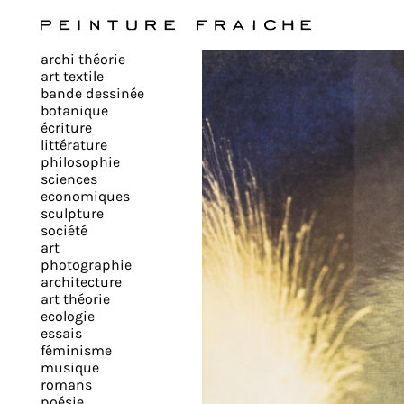
Valider
archi théorie
tous
art textile
bande dessinée
botanique
les
écriture
littérature
philosophie
cookies
sciences
economiques
sculpture
société
Ce
art
site
photographie
architecture
utilise
art théorie
des
ecologie
cookies
essais
pour
féminisme
musique
améliorer
romans
votre
poésie