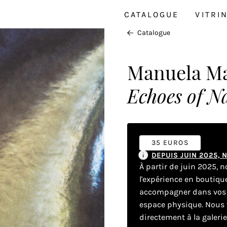
CATALOGUE
VITRI
Catalogue
Manuela M
Echoes of N
35 EUROS
DEPUIS JUIN 2025,
À partir de juin 2025, 
l'expérience en boutiq
accompagner dans vos dé
espace physique. Nous v
directement à la galeri