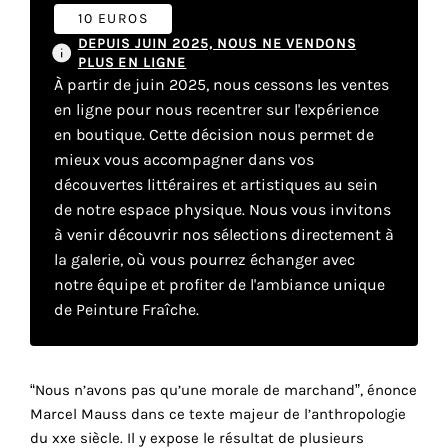
10 EUROS
DEPUIS JUIN 2025, NOUS NE VENDONS
Faire
PLUS EN LIGNE
À partir de juin 2025, nous cessons les ventes
son
en ligne pour nous recentrer sur l'expérience
en boutique. Cette décision nous permet de
propre
mieux vous accompagner dans vos
choix
découvertes littéraires et artistiques au sein
de notre espace physique. Nous vous invitons
Cookies
à venir découvrir nos sélections directement à
fonctionnels
la galerie, où vous pourrez échanger avec
Ce
notre équipe et profiter de l'ambiance unique
paramètre
de Peinture Fraîche.
est
obligatoire
et ne peut
être
“Nous n’avons pas qu’une morale de marchand”, énonce
désactivé.
Marcel Mauss dans ce texte majeur de l’anthropologie
du xxe siècle. Il y expose le résultat de plusieurs
Ces