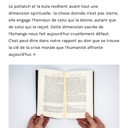
consentez
Le potlatch et la kula revêtent avant tout une
à
dimension spirituelle : la chose donnée n’est pas inerte,
l'utilisation
elle engage l’honneur de celui qui la donne, autant que
de
de celui qui la reçoit. Cette dimension sacrée de
ces
l’échange nous fait aujourd’hui cruellement défaut.
cookies
C’est peut-être dans notre rapport au don que se trouve
techniques.
la clé de la crise morale que l’humanité­ affronte
aujourd’hui. »
Cookies
analytiques
Grâce
à
ces
cookies,
nous
obtenons
un
aperçu
r