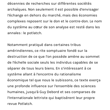
décennies de recherches sur différentes sociétés
cookies
archaïques. Non seulement il est possible d’envisager
sont
l’échange en dehors du marché, mais des économies
nécessaires
complexes reposent sur le don et le contre-don. Le nom
pour
du système au cœur de son analyse est resté dans les
le
annales : le potlatch.
bon
fonctionnement
Notamment pratiqué dans certaines tribus
de
amérindiennes, ce rite somptuaire fondé sur la
notre
destruction de ce que l’on possède amène au sommet
site
de l’échelle sociale seuls les individus capables de se
web.
séparer de tous leurs biens. En s’intéressant à ce
En
système allant à l’encontre­­­­­ du rationalisme
continuant
économique tel que nous le subissons, ce texte exerça
à
une profonde influence sur l’ensemble des sciences
utiliser
humaines, jusqu’à Guy Debord et ses comparses de
le
l’Internationale lettriste qui baptisèrent leur propre
site,
revue Potlatch.
vous