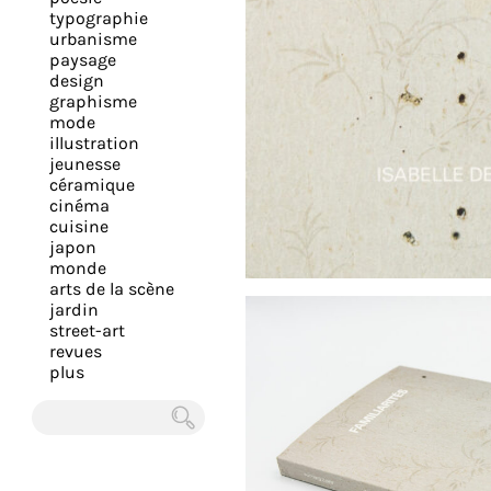
expérience
typographie
urbanisme
et
paysage
vous
design
offrir
graphisme
mode
un
illustration
service
jeunesse
le
céramique
cinéma
plus
cuisine
personnalisé.
japon
En
monde
arts de la scène
savoir
jardin
plus
street-art
sur
revues
plus
notre
page
de
Chercher
confidentialité
.