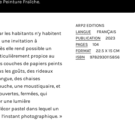
 Peinture Fraîche.
ARP2 EDITIONS
LANGUE
FRANÇAIS
r les habitants n’y habitent
PUBLICATION
2023
 une invitation à
PAGES
104
rès elle rend possible un
FORMAT
22.5 X 15 CM
iculièrement propice au
ISBN
9782930115856
es couches de papiers peints
s les goûts, des rideaux
angue, des chaises
mouche, une moustiquaire, et
 ouvertes, fermées, qui
er une lumière
écor pastel dans lequel un
à l’instant photographique. »