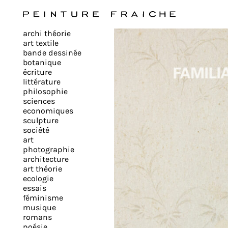
Valider
archi théorie
tous
art textile
bande dessinée
botanique
les
écriture
littérature
philosophie
cookies
sciences
economiques
sculpture
société
Ce
art
site
photographie
architecture
utilise
art théorie
des
ecologie
cookies
essais
pour
féminisme
musique
améliorer
romans
votre
poésie