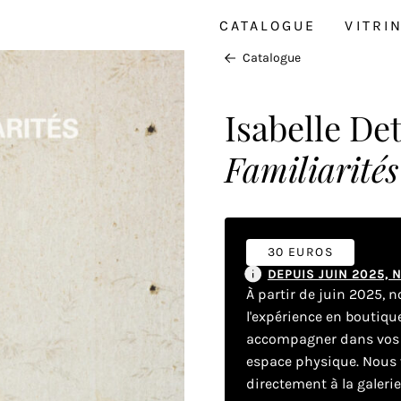
CATALOGUE
VITRI
Catalogue
Isabelle De
Familiarités
30 EUROS
DEPUIS JUIN 2025,
À partir de juin 2025, 
l'expérience en boutiq
accompagner dans vos dé
espace physique. Nous v
directement à la galeri