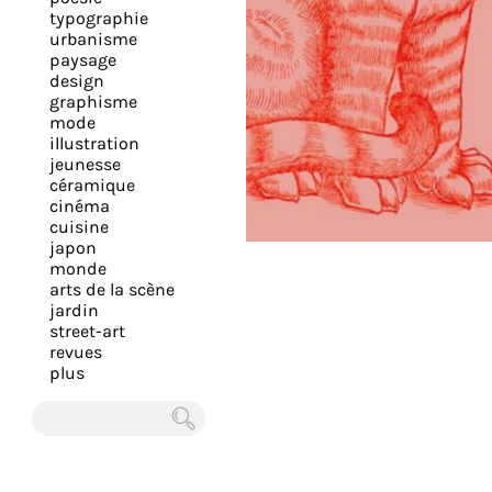
expérience
typographie
urbanisme
et
paysage
vous
design
offrir
graphisme
mode
un
illustration
service
jeunesse
le
céramique
cinéma
plus
cuisine
personnalisé.
japon
En
monde
arts de la scène
savoir
jardin
plus
street-art
sur
revues
plus
notre
page
de
Chercher
confidentialité
.