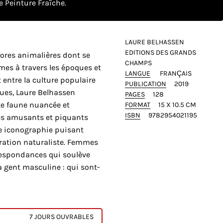
 Peinture Fraîche.
LAURE BELHASSEN
EDITIONS DES GRANDS
ores animalières dont se
CHAMPS
mes à travers les époques et
LANGUE
FRANÇAIS
 entre la culture populaire
PUBLICATION
2019
ques, Laure Belhassen
PAGES
128
te faune nuancée et
FORMAT
15 X 10.5 CM
ISBN
9782954021195
tes amusants et piquants
 iconographie puisant
stration naturaliste. Femmes
respondances qui soulève
 gent masculine : qui sont-
7 JOURS OUVRABLES