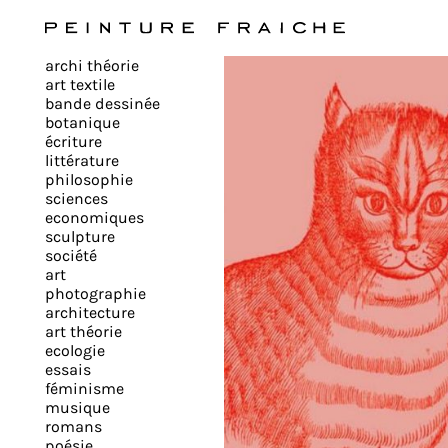
Valider
archi théorie
tous
art textile
bande dessinée
botanique
les
écriture
littérature
philosophie
cookies
sciences
economiques
sculpture
société
Ce
art
site
photographie
architecture
utilise
art théorie
des
ecologie
cookies
essais
pour
féminisme
musique
améliorer
romans
votre
poésie