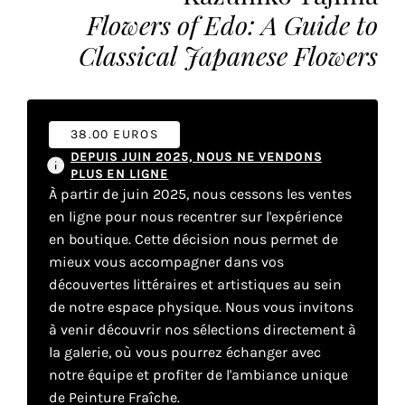
vous
Flowers of Edo: A Guide to
offrir
Classical Japanese Flowers
un
service
le
plus
38.00 EUROS
personnalisé.
DEPUIS JUIN 2025, NOUS NE VENDONS
En
PLUS EN LIGNE
savoir
À partir de juin 2025, nous cessons les ventes
plus
en ligne pour nous recentrer sur l'expérience
sur
en boutique. Cette décision nous permet de
notre
mieux vous accompagner dans vos
page
découvertes littéraires et artistiques au sein
de
de notre espace physique. Nous vous invitons
confidentialité
.
à venir découvrir nos sélections directement à
la galerie, où vous pourrez échanger avec
ACCEPTER
TOUS
notre équipe et profiter de l'ambiance unique
LES
de Peinture Fraîche.
COOKIES