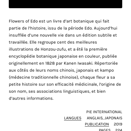
Faire
Flowers of Edo est un livre d’art botanique qui fait
partie de l’histoire, issu de la période Edo. Aujourd’hui
son
insufflée d’une nouvelle vie dans un édition subtile et
propre
travaillée. Elle regroupe cent des meilleures
illustrations de Honzou-zufu, et a été la première
choix
encyclopédie botanique japonaise en couleur, publiée
originellement en 1828 par Kanen Iwasaki. Répertoriée
Cookies
r
aux côtés de leurs noms chinois, japonais et kampo
fonctionnels
(médecine traditionnelle chinoise), chaque fleur a sa
Ce
petite histoire sur son efficacité médicinale, l’origine de
paramètre
son nom, ses associations linguistiques, et bien
est
obligatoire
d’autres informations.
et ne peut
être
PIE INTERNATIONAL
désactivé.
LANGUES
ANGLAIS
JAPONAIS
PUBLICATION
2019
Ces
PAGES
224