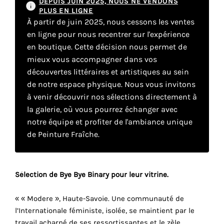
DEPUIS JUIN 2025, NOUS NE VENDONS
PLUS EN LIGNE
À partir de juin 2025, nous cessons les ventes
Faire
en ligne pour nous recentrer sur l'expérience
en boutique. Cette décision nous permet de
son
mieux vous accompagner dans vos
propre
découvertes littéraires et artistiques au sein
de notre espace physique. Nous vous invitons
choix
à venir découvrir nos sélections directement à
la galerie, où vous pourrez échanger avec
Cookies
notre équipe et profiter de l'ambiance unique
fonctionnels
de Peinture Fraîche.
Ce
paramètre
est
obligatoire
Sélection de Bye Bye Binary pour leur vitrine.
et ne peut
être
« « Modere », Haute-Savoie. Une communauté de
désactivé.
l’Internationale féministe, isolée, se maintient par le
travail acharné de ses ressortissantes et le zèle
Ces