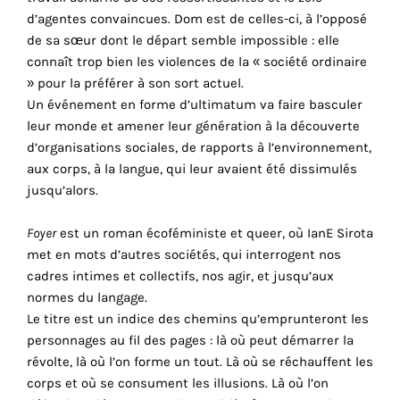
d’agentes convaincues. Dom est de celles-ci, à l’opposé
cookies
de sa sœur dont le départ semble impossible : elle
sont
connaît trop bien les violences de la « société ordinaire
nécessaires
» pour la préférer à son sort actuel.
pour
Un événement en forme d’ultimatum va faire basculer
le
leur monde et amener leur génération à la découverte
bon
d’organisations sociales, de rapports à l’environnement,
fonctionnement
aux corps, à la langue, qui leur avaient été dissimulés
de
r
jusqu’alors.
notre
site
Foyer
est un roman écoféministe et queer, où IanE Sirota
web.
met en mots d’autres sociétés, qui interrogent nos
En
cadres intimes et collectifs, nos agir, et jusqu’aux
continuant
normes du langage.
à
Le titre est un indice des chemins qu’emprunteront les
utiliser
personnages au fil des pages : là où peut démarrer la
le
révolte, là où l’on forme un tout. Là où se réchauffent les
site,
corps et où se consument les illusions. Là où l’on
vous