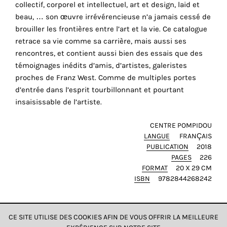
collectif, corporel et intellectuel, art et design, laid et
cookies
beau, … son œuvre irrévérencieuse n’a jamais cessé de
sont
brouiller les frontières entre l’art et la vie. Ce catalogue
nécessaires
retrace sa vie comme sa carrière, mais aussi ses
pour
rencontres, et contient aussi bien des essais que des
le
témoignages inédits d’amis, d’artistes, galeristes
bon
proches de Franz West. Comme de multiples portes
fonctionnement
d’entrée dans l’esprit tourbillonnant et pourtant
de
insaisissable de l’artiste.
notre
site
CENTRE POMPIDOU
web.
LANGUE
FRANÇAIS
En
PUBLICATION
2018
continuant
PAGES
226
FORMAT
20 X 29 CM
à
ISBN
9782844268242
utiliser
le
site,
vous
CE SITE UTILISE DES COOKIES AFIN DE VOUS OFFRIR LA MEILLEURE