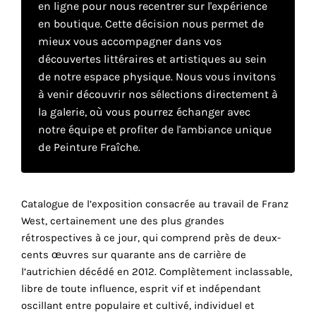
en ligne pour nous recentrer sur l'expérience
en boutique. Cette décision nous permet de
mieux vous accompagner dans vos
Faire
découvertes littéraires et artistiques au sein
son
de notre espace physique. Nous vous invitons
à venir découvrir nos sélections directement à
propre
la galerie, où vous pourrez échanger avec
choix
notre équipe et profiter de l'ambiance unique
de Peinture Fraîche.
Cookies
fonctionnels
Ce
Catalogue de l’exposition consacrée au travail de Franz
paramètre
West, certainement une des plus grandes
est
obligatoire
rétrospectives à ce jour, qui comprend près de deux-
et ne peut
cents œuvres sur quarante ans de carrière de
être
l’autrichien décédé en 2012. Complètement inclassable,
désactivé.
libre de toute influence, esprit vif et indépendant
oscillant entre populaire et cultivé, individuel et
r
Ces