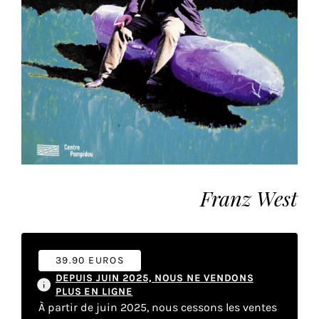
vous
offrir
un
service
le
plus
personnalisé.
En
savoir
plus
sur
Franz West
notre
page
de
confidentialité
.
39.90 EUROS
DEPUIS JUIN 2025, NOUS NE VENDONS
ACCEPTER
PLUS EN LIGNE
TOUS
LES
À partir de juin 2025, nous cessons les ventes
COOKIES