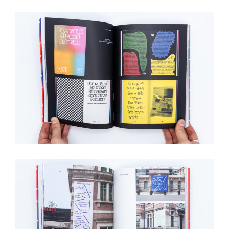
de
vos
comportements
de
navigation.
De
cette
façon,
nous
pouvons
acquérir
plus
de
connaissances
r
sur
l'utilisation
de
notre
site