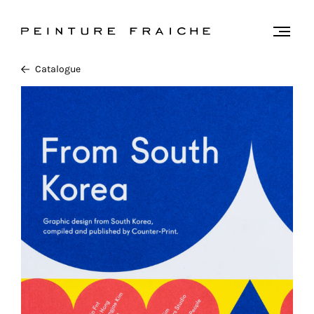
Valider
Togg
men
tous
Catalogue
les
cookies
Ce
site
utilise
des
cookies
pour
améliorer
votre
expérience
et