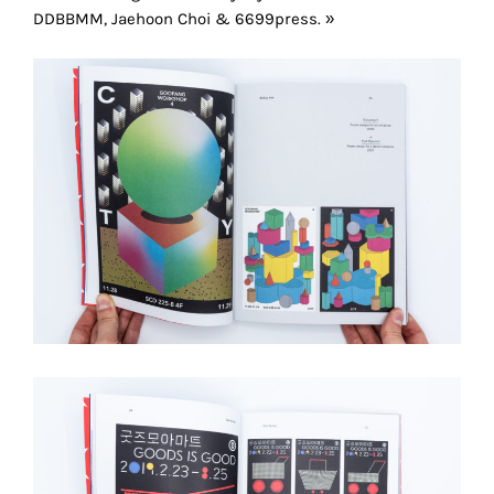
DDBBMM, Jaehoon Choi & 6699press. »
cookies
sont
nécessaires
pour
le
bon
fonctionnement
de
notre
site
web.
En
continuant
à
utiliser
le
site,
vous