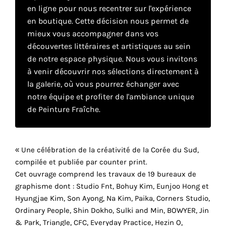
en ligne pour nous recentrer sur l'expérience
en boutique. Cette décision nous permet de
Faire
mieux vous accompagner dans vos
découvertes littéraires et artistiques au sein
son
de notre espace physique. Nous vous invitons
propre
à venir découvrir nos sélections directement à
la galerie, où vous pourrez échanger avec
choix
notre équipe et profiter de l'ambiance unique
de Peinture Fraîche.
Cookies
fonctionnels
Ce
paramètre
« Une célébration de la créativité de la Corée du Sud,
est
compilée et publiée par counter print.
obligatoire
Cet ouvrage comprend les travaux de 19 bureaux de
et ne peut
graphisme dont : Studio Fnt, Bohuy Kim, Eunjoo Hong et
être
Hyungjae Kim, Son Ayong, Na Kim, Paika, Corners Studio,
désactivé.
Ordinary People, Shin Dokho, Sulki and Min, BOWYER, Jin
& Park, Triangle, CFC, Everyday Practice, Hezin O,
Ces