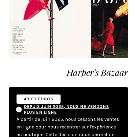
vous
offrir
un
service
le
plus
personnalisé.
En
savoir
Harper’s Bazaar
plus
sur
notre
page
de
49.00 EUROS
confidentialité
.
DEPUIS JUIN 2025, NOUS NE VENDONS
PLUS EN LIGNE
À partir de juin 2025, nous cessons les ventes
ACCEPTER
TOUS
en ligne pour nous recentrer sur l'expérience
LES
en boutique. Cette décision nous permet de
COOKIES