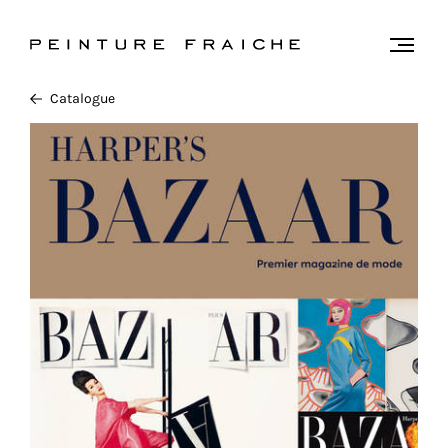
Valider
Togg
men
tous
Catalogue
les
cookies
Ce
site
utilise
des
cookies
pour
améliorer
votre
expérience
et