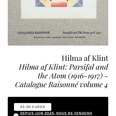
vous
offrir
un
service
le
plus
personnalisé.
En
savoir
Hilma af Klint
plus
Hilma af Klint: Parsifal and
sur
notre
the Atom (1916-1917) -
page
Catalogue Raisonné volume 4
de
confidentialité
.
ACCEPTER
TOUS
55.00 EUROS
LES
DEPUIS JUIN 2025, NOUS NE VENDONS
COOKIES