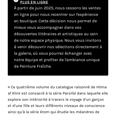
PLUS EN LIGNE
À partir de juin 2025, nous cessons les ventes
en ligne pour nous recentrer sur l'expérience
Faire
en boutique. Cette décision nous permet de
son
mieux vous accompagner dans vos
découvertes littéraires et artistiques au sein
propre
de notre espace physique. Nous vous invitons
choix
à venir découvrir nos sélections directement à
la galerie, où vous pourrez échanger avec
notre équipe et profiter de l'ambiance unique
Cookies
fonctionnels
de Peinture Fraîche.
Ce
paramètre
est
« Ce quatrième volume du catalogue raisonné de Hilma
obligatoire
et ne peut
af Klint est consacré à la série Parsifal dans laquelle elle
être
explore son intériorité à travers le voyage d’un garçon
désactivé.
et d’une fille et leurs différents niveaux de conscience
ainsi qu’à la série Atom qui étudie les méandres de
Ces