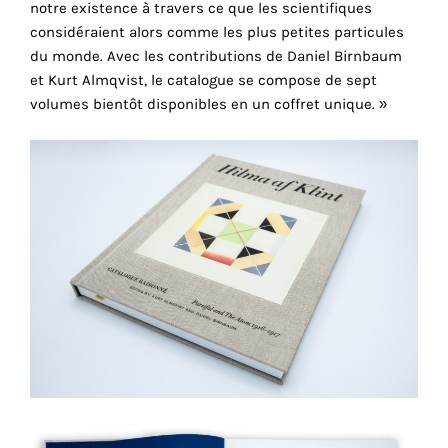
notre existence à travers ce que les scientifiques
cookies
considéraient alors comme les plus petites particules
sont
du monde. Avec les contributions de Daniel Birnbaum
nécessaires
et Kurt Almqvist, le catalogue se compose de sept
pour
volumes bientôt disponibles en un coffret unique. »
le
bon
fonctionnement
de
notre
site
web.
En
continuant
à
utiliser
le
site,
vous