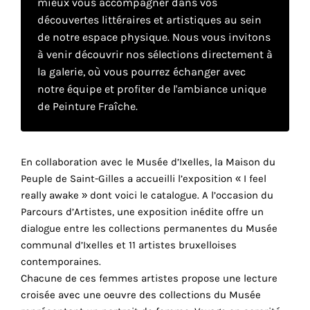
mieux vous accompagner dans vos
découvertes littéraires et artistiques au sein
de notre espace physique. Nous vous invitons
Faire
à venir découvrir nos sélections directement à
son
la galerie, où vous pourrez échanger avec
notre équipe et profiter de l'ambiance unique
propre
de Peinture Fraîche.
choix
Cookies
En collaboration avec le Musée d’Ixelles, la Maison du
fonctionnels
Peuple de Saint-Gilles a accueilli l’exposition « I feel
Ce
really awake » dont voici le catalogue. A l’occasion du
paramètre
Parcours d’Artistes, une exposition inédite offre un
est
dialogue entre les collections permanentes du Musée
obligatoire
communal d’Ixelles et 11 artistes bruxelloises
et ne peut
être
contemporaines.
désactivé.
Chacune de ces femmes artistes propose une lecture
croisée avec une oeuvre des collections du Musée
Ces