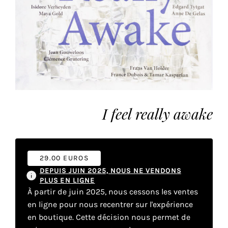
vous
offrir
un
service
le
plus
personnalisé.
En
savoir
I feel really awake
plus
sur
notre
page
29.00 EUROS
de
DEPUIS JUIN 2025, NOUS NE VENDONS
confidentialité
.
PLUS EN LIGNE
À partir de juin 2025, nous cessons les ventes
ACCEPTER
en ligne pour nous recentrer sur l'expérience
TOUS
en boutique. Cette décision nous permet de
LES
COOKIES