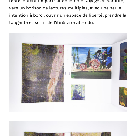
représentant un portrait de femme. Voyage en sororité,
cookies
vers un horizon de lectures multiples, avec une seule
sont
intention à bord : ouvrir un espace de liberté, prendre la
nécessaires
tangente et sortir de l’itinéraire attendu.
pour
le
bon
fonctionnement
de
notre
site
web.
En
continuant
à
utiliser
le
site,
vous