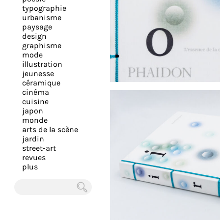
expérience
typographie
urbanisme
et
paysage
vous
design
offrir
graphisme
mode
un
illustration
service
jeunesse
le
céramique
cinéma
plus
cuisine
personnalisé.
japon
En
monde
arts de la scène
savoir
jardin
plus
street-art
sur
revues
plus
notre
page
de
Chercher
confidentialité
.