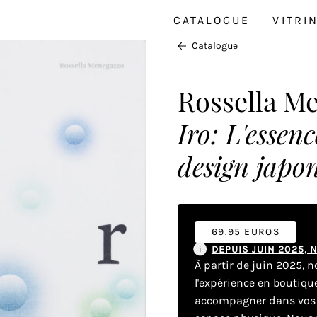
CATALOGUE
VITRI
Catalogue
Rossella M
Iro: L'essen
design japo
69.95 EUROS
DEPUIS JUIN 2025,
À partir de juin 2025, 
l'expérience en boutiq
accompagner dans vos dé