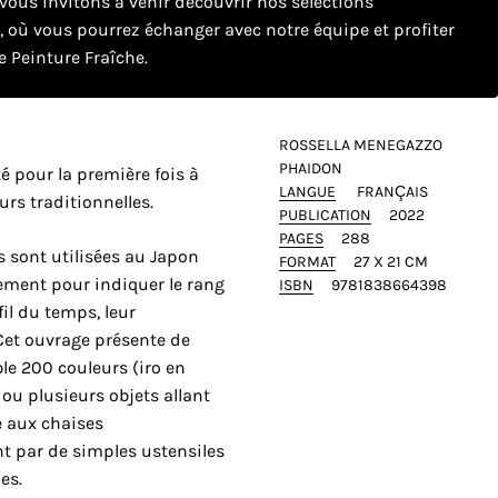
ous invitons à venir découvrir nos sélections
e, où vous pourrez échanger avec notre équipe et profiter
 Peinture Fraîche.
ROSSELLA MENEGAZZO
PHAIDON
é pour la première fois à
LANGUE
FRANÇAIS
urs traditionnelles.
PUBLICATION
2022
PAGES
288
s sont utilisées au Japon
FORMAT
27 X 21 CM
alement pour indiquer le rang
ISBN
9781838664398
fil du temps, leur
. Cet ouvrage présente de
le 200 couleurs (iro en
 ou plusieurs objets allant
e aux chaises
 par de simples ustensiles
es.