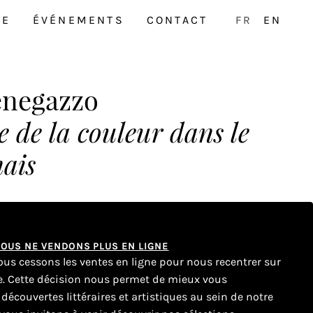
NE
ÉVÉNEMENTS
CONTACT
FR
EN
enegazzo
ce de la couleur dans le
nais
 NOUS NE VENDONS PLUS EN LIGNE
nous cessons les ventes en ligne pour nous recentrer sur
ue. Cette décision nous permet de mieux vous
couvertes littéraires et artistiques au sein de notre