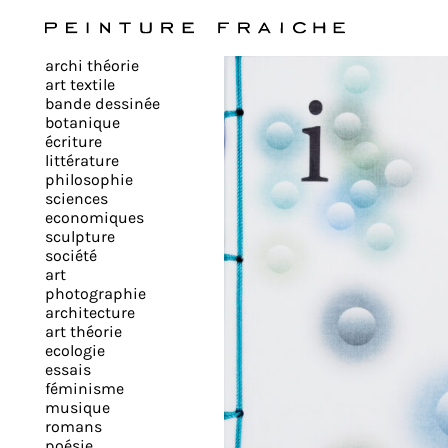
Valider
archi théorie
tous
art textile
bande dessinée
botanique
les
écriture
littérature
philosophie
cookies
sciences
economiques
sculpture
société
Ce
art
site
photographie
architecture
utilise
art théorie
des
ecologie
cookies
essais
pour
féminisme
musique
améliorer
romans
votre
poésie