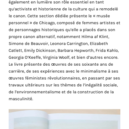
également en lumière son rôle essentiel en tant
cookies
qu’activiste et historienne de la culture qui a remodelé
sont
le canon. Cette section dédiée présente le « musée
nécessaires
personnel » de Chicago, composé de femmes artistes et
pour
de personnages historiques qu’elle a placés dans son
le
propre canon alternatif, notamment Hilma af Klint,
bon
Simone de Beauvoir, Leonora Carrington, Elizabeth
fonctionnement
Catlett, Emily Dickinson, Barbara Hepworth, Frida Kahlo,
de
Georgia O’Keeffe, Virginia Woolf, et bien d’autres encore.
notre
Le livre présente des œuvres de ses soixante ans de
site
carrière, de ses expériences avec le minimalisme à ses
web.
œuvres féministes révolutionnaires, en passant par ses
En
travaux ultérieurs sur les thèmes de l’inégalité sociale,
continuant
de l’environnementalisme et de la construction de la
à
masculinité.
utiliser
le
site,
vous