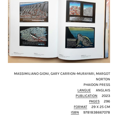
et
toujours
rendre
notre
site
plus
pratique
pour
tout
le
monde.
MASSIMILIANO GIONI, GARY CARRION-MURAYARI, MARGOT
SAUVEGARDER
NORTON
MON
PHAIDON PRESS
CHOIX
LANGUE
ANGLAIS
PUBLICATION
2023
tour
PAGES
296
FORMAT
29 X 25 CM
ISBN
9781838667078