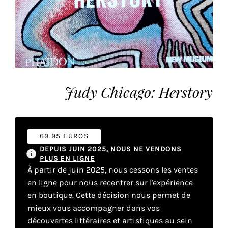
vous
offrir
un
service
le
plus
personnalisé.
Judy Chicago: Herstory
En
savoir
plus
sur
69.95 EUROS
notre
DEPUIS JUIN 2025, NOUS NE VENDONS
page
PLUS EN LIGNE
de
À partir de juin 2025, nous cessons les ventes
confidentialité
.
en ligne pour nous recentrer sur l'expérience
en boutique. Cette décision nous permet de
ACCEPTER
mieux vous accompagner dans vos
TOUS
LES
découvertes littéraires et artistiques au sein
COOKIES