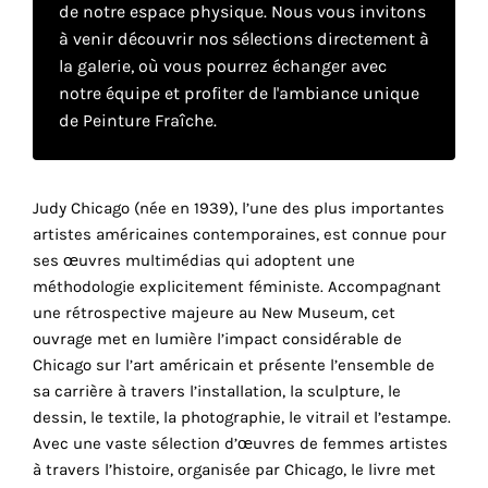
de notre espace physique. Nous vous invitons
à venir découvrir nos sélections directement à
Faire
la galerie, où vous pourrez échanger avec
notre équipe et profiter de l'ambiance unique
son
de Peinture Fraîche.
propre
choix
Judy Chicago (née en 1939), l’une des plus importantes
artistes américaines contemporaines, est connue pour
Cookies
ses œuvres multimédias qui adoptent une
fonctionnels
méthodologie explicitement féministe. Accompagnant
Ce
une rétrospective majeure au New Museum, cet
paramètre
ouvrage met en lumière l’impact considérable de
est
Chicago sur l’art américain et présente l’ensemble de
obligatoire
et ne peut
sa carrière à travers l’installation, la sculpture, le
être
dessin, le textile, la photographie, le vitrail et l’estampe.
désactivé.
Avec une vaste sélection d’œuvres de femmes artistes
à travers l’histoire, organisée par Chicago, le livre met
Ces