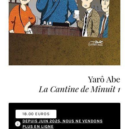
vous
offrir
un
service
le
plus
personnalisé.
En
savoir
plus
sur
Yarô Abe
notre
page
La Cantine de Minuit 1
de
confidentialité
.
18.00 EUROS
ACCEPTER
TOUS
DEPUIS JUIN 2025, NOUS NE VENDONS
LES
PLUS EN LIGNE
COOKIES