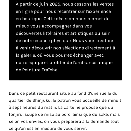
À partir de juin 2025, nous cessons les ventes
en ligne pour nous recentrer sur l'expérience
Faire
en boutique. Cette décision nous permet de
mieux vous accompagner dans vos
son
découvertes littéraires et artistiques au sein
propre
de notre espace physique. Nous vous invitons
à venir découvrir nos sélections directement à
choix
la galerie, où vous pourrez échanger avec
notre équipe et profiter de l'ambiance unique
Cookies
de Peinture Fraîche.
fonctionnels
Ce
paramètre
r
est
Dans ce petit restaurant situé au fond d’une ruelle du
obligatoire
quartier de Shinjuku, le patron vous accueille de minuit
et ne peut
à sept heures du matin. La carte ne propose que du
être
tonjiru, soupe de miso au porc, ainsi que du saké, mais
désactivé.
selon vos envies, on vous préparera à la demande tout
ce qu’on est en mesure de vous servir.
Ces